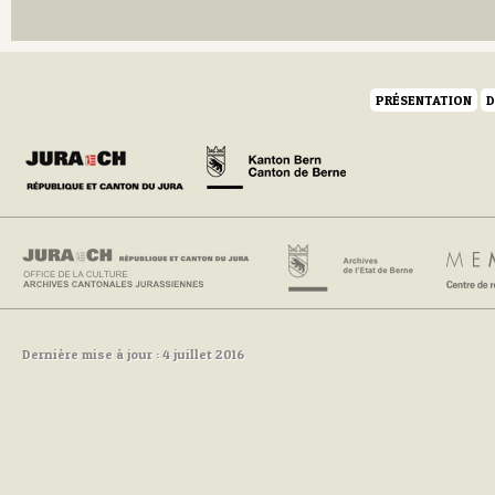
Q
R
S
T
U
PRÉSENTATION
D
V
W
Y
Z
Dernière mise à jour : 4 juillet 2016