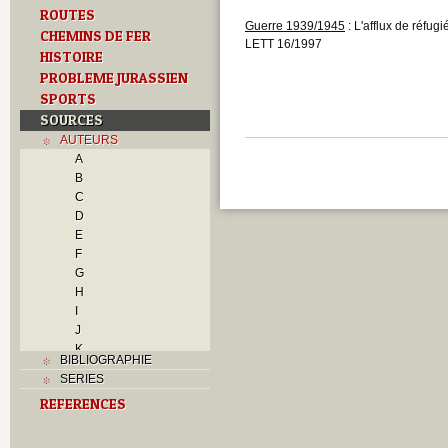
ROUTES
Guerre 1939/1945
: L'afflux de réfug
CHEMINS DE FER
LETT 16/1997
HISTOIRE
PROBLEME JURASSIEN
SPORTS
SOURCES
AUTEURS
A
B
C
D
E
F
G
H
I
J
K
BIBLIOGRAPHIE
L
SERIES
M
REFERENCES
N
O
P