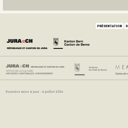
Q
R
S
T
U
PRÉSENTATION
D
V
W
Y
Z
Dernière mise à jour : 4 juillet 2016