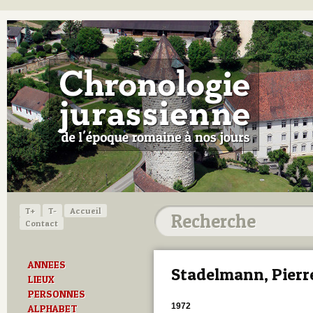
T+
T-
Accueil
Contact
ANNEES
Stadelmann, Pierr
LIEUX
PERSONNES
1972
ALPHABET