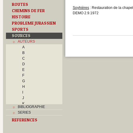
ROUTES
Soyhières
: Restauration de la chap
CHEMINS DE FER
DEMO 2.9.1972
HISTOIRE
PROBLEME JURASSIEN
SPORTS
SOURCES
AUTEURS
A
B
C
D
E
F
G
H
I
J
K
BIBLIOGRAPHIE
L
SERIES
M
REFERENCES
N
O
P