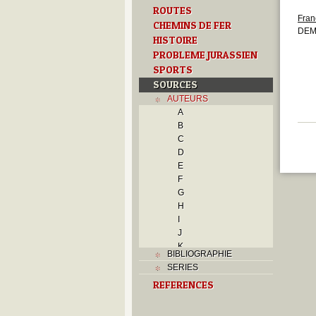
ROUTES
Fran
CHEMINS DE FER
DEM
HISTOIRE
PROBLEME JURASSIEN
SPORTS
SOURCES
AUTEURS
A
B
C
D
E
F
G
H
I
J
K
BIBLIOGRAPHIE
L
SERIES
M
REFERENCES
N
O
P