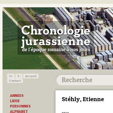
T+
T-
Accueil
Contact
ANNEES
Stéhly, Etienne
LIEUX
PERSONNES
ALPHABET