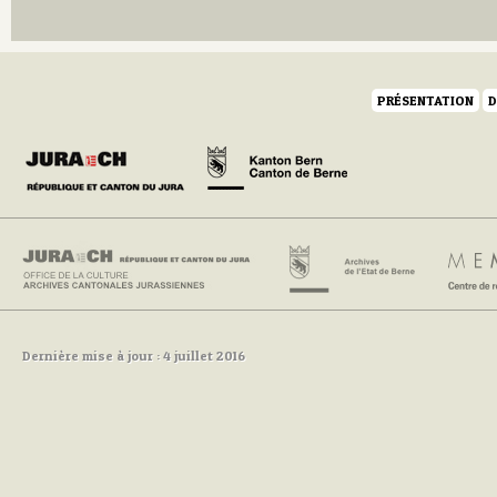
Q
R
S
T
U
PRÉSENTATION
D
V
W
Y
Z
Dernière mise à jour : 4 juillet 2016