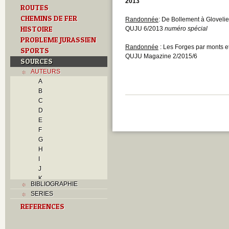
2013
ROUTES
CHEMINS DE FER
Randonnée
: De Bollement à Glovelie
HISTOIRE
QUJU 6/2013
numéro spécial
PROBLEME JURASSIEN
Randonnée
: Les Forges par monts et
SPORTS
QUJU Magazine 2/2015/6
SOURCES
AUTEURS
A
B
C
D
E
F
G
H
I
J
K
BIBLIOGRAPHIE
L
SERIES
M
REFERENCES
N
O
P