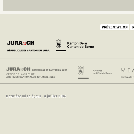
Q
R
S
T
U
PRÉSENTATION
D
V
W
Y
Z
Dernière mise à jour : 4 juillet 2016