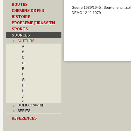
ROUTES
Guerre 1939/1945
: Souviens-toi...so
CHEMINS DE FER
DEMO 12.11.1979
HISTOIRE
PROBLEME JURASSIEN
SPORTS
SOURCES
AUTEURS
A
B
C
D
E
F
G
H
I
J
K
BIBLIOGRAPHIE
L
SERIES
M
REFERENCES
N
O
P