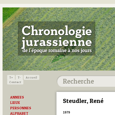
T+
T-
Accueil
Contact
ANNEES
Steudler, René
LIEUX
PERSONNES
1979
ALPHABET