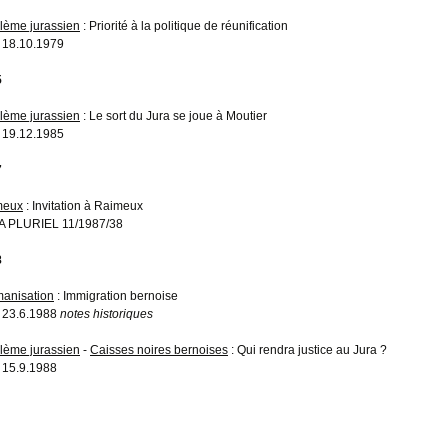
lème jurassien
: Priorité à la politique de réunification
 18.10.1979
5
lème jurassien
: Le sort du Jura se joue à Moutier
 19.12.1985
7
meux
: Invitation à Raimeux
 PLURIEL 11/1987/38
8
anisation
: Immigration bernoise
 23.6.1988
notes historiques
lème jurassien
-
Caisses noires bernoises
: Qui rendra justice au Jura ?
 15.9.1988