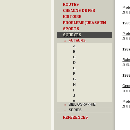
ROUTES
Prob
CHEMINS DE FER
JULI
HISTOIRE
PROBLEME JURASSIEN
198
SPORTS
Prob
SOURCES
JULI
AUTEURS
A
198
B
C
Rai
D
JURA
E
F
198
G
H
Germ
I
JULI
J
K
Prob
BIBLIOGRAPHIE
L
JULI
SERIES
M
REFERENCES
N
O
P