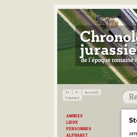
T+
T-
Accueil
Contact
ANNEES
St
LIEUX
PERSONNES
197
ALPHABET