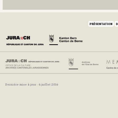
Q
R
S
T
U
PRÉSENTATION
D
V
W
Y
Z
Dernière mise à jour : 4 juillet 2016