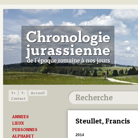
T+
T-
Accueil
Contact
ANNEES
Steullet, Francis
LIEUX
PERSONNES
2014
ALPHABET