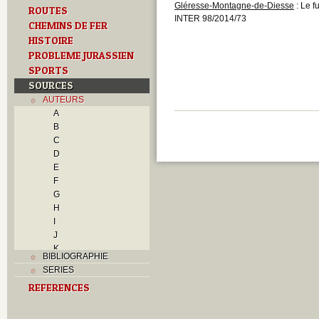
Gléresse-Montagne-de-Diesse
: Le f
ROUTES
INTER 98/2014/73
CHEMINS DE FER
HISTOIRE
PROBLEME JURASSIEN
SPORTS
SOURCES
AUTEURS
A
B
C
D
E
F
G
H
I
J
K
BIBLIOGRAPHIE
L
SERIES
M
REFERENCES
N
O
P