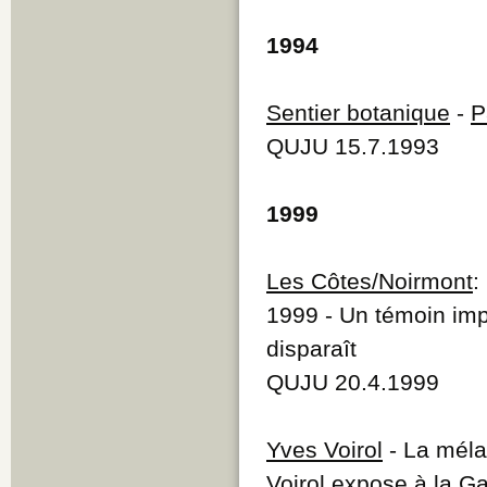
1994
Sentier botanique
-
P
QUJU 15.7.1993
1999
Les Côtes/Noirmont
:
1999 - Un témoin imp
disparaît
QUJU 20.4.1999
Yves Voirol
- La méla
Voirol expose à la Ga