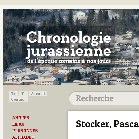
T+
T-
Accueil
Contact
ANNEES
Stocker, Pasca
LIEUX
PERSONNES
ALPHABET