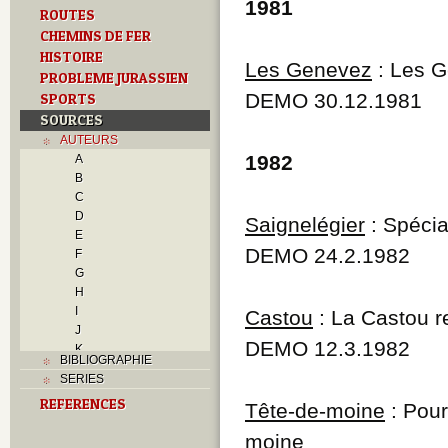
1981
ROUTES
CHEMINS DE FER
HISTOIRE
Les Genevez
: Les G
PROBLEME JURASSIEN
DEMO 30.12.1981
SPORTS
SOURCES
AUTEURS
1982
A
B
C
D
Saignelégier
: Spécia
E
DEMO 24.2.1982
F
G
H
I
Castou
: La Castou 
J
DEMO 12.3.1982
K
BIBLIOGRAPHIE
L
SERIES
M
REFERENCES
N
Tête-de-moine
: Pour
O
moine
P