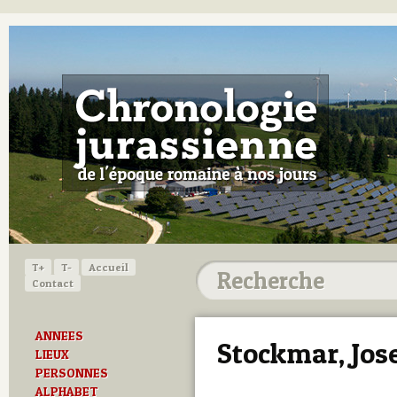
T+
T-
Accueil
Contact
ANNEES
Stockmar, Jos
LIEUX
PERSONNES
ALPHABET