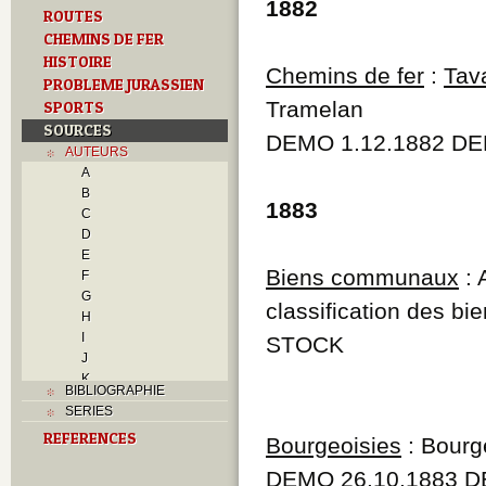
1882
ROUTES
CHEMINS DE FER
HISTOIRE
Chemins de fer
:
Tav
PROBLEME JURASSIEN
Tramelan
SPORTS
SOURCES
DEMO 1.12.1882 DE
AUTEURS
A
B
1883
C
D
E
Biens communaux
: 
F
G
classification des b
H
I
STOCK
J
K
BIBLIOGRAPHIE
L
SERIES
M
REFERENCES
N
Bourgeoisies
: Bourg
O
DEMO 26.10.1883 D
P