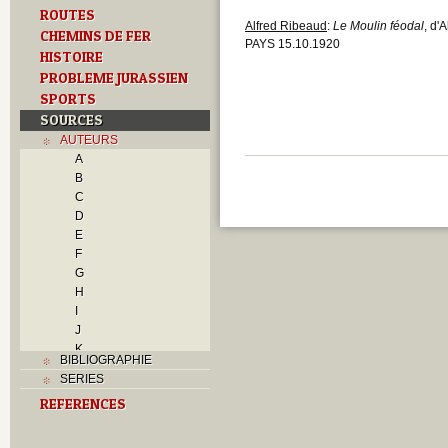
ROUTES
Alfred Ribeaud
:
Le Moulin féodal
, d'
CHEMINS DE FER
PAYS 15.10.1920
HISTOIRE
PROBLEME JURASSIEN
SPORTS
SOURCES
AUTEURS
A
B
C
D
E
F
G
H
I
J
K
BIBLIOGRAPHIE
L
SERIES
M
REFERENCES
N
O
P