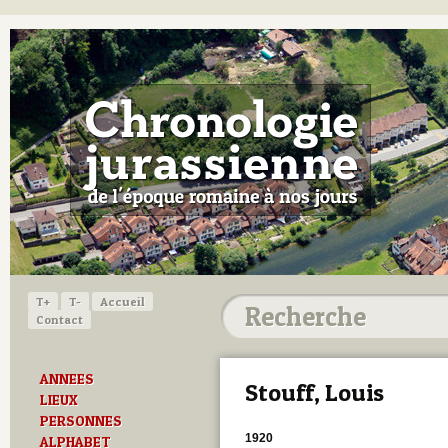
T+
T-
Accueil
Contact
ANNEES
Stouff, Louis
LIEUX
PERSONNES
1920
ALPHABET