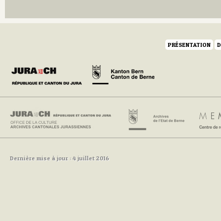
Q
R
S
T
U
PRÉSENTATION
D
V
W
Y
Z
Dernière mise à jour : 4 juillet 2016