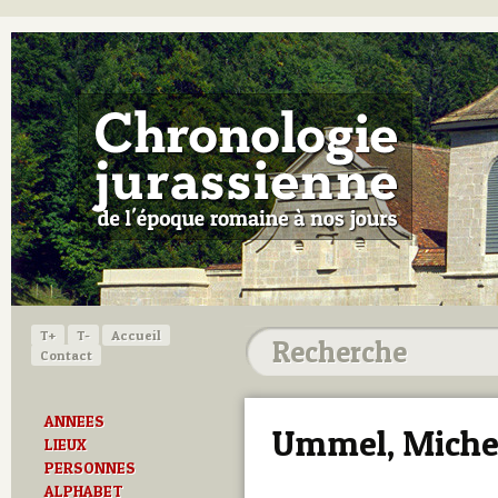
T+
T-
Accueil
Contact
ANNEES
Ummel, Miche
LIEUX
PERSONNES
ALPHABET