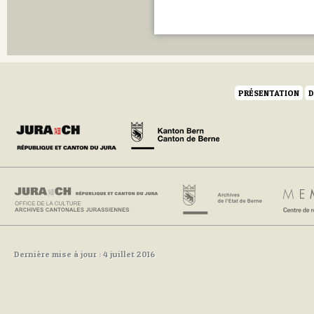
Q
R
S
T
U
V
W
PRÉSENTATION
D
Y
Z
Dernière mise à jour : 4 juillet 2016