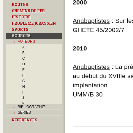
2000
ROUTES
CHEMINS DE FER
HISTOIRE
Anabaptistes
: Sur l
PROBLEME JURASSIEN
GHETE 45/2002/7
SPORTS
SOURCES
AUTEURS
2010
A
B
C
D
Anabaptistes
: La pr
E
au début du XVIIIe s
F
G
implantation
H
I
UMM/B 30
J
K
BIBLIOGRAPHIE
L
SERIES
M
REFERENCES
N
O
P