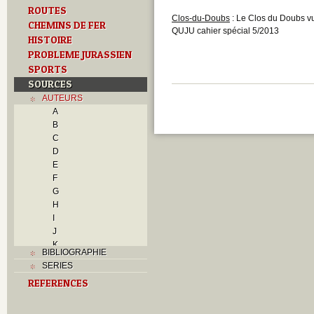
ROUTES
Clos-du-Doubs
: Le Clos du Doubs vu
CHEMINS DE FER
QUJU cahier spécial 5/2013
HISTOIRE
PROBLEME JURASSIEN
SPORTS
SOURCES
AUTEURS
A
B
C
D
E
F
G
H
I
J
K
BIBLIOGRAPHIE
L
SERIES
M
REFERENCES
N
O
P