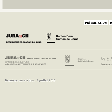
Q
R
S
T
PRÉSENTATION
D
U
V
W
Y
Z
Dernière mise à jour : 4 juillet 2016