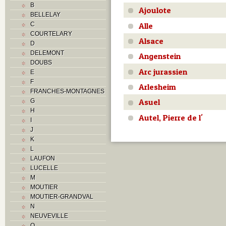
B
Ajoulote
BELLELAY
Alle
C
COURTELARY
Alsace
D
DELEMONT
Angenstein
DOUBS
Arc jurassien
E
F
Arlesheim
FRANCHES-MONTAGNES
Asuel
G
H
Autel, Pierre de l'
I
J
K
L
LAUFON
LUCELLE
M
MOUTIER
MOUTIER-GRANDVAL
N
NEUVEVILLE
O