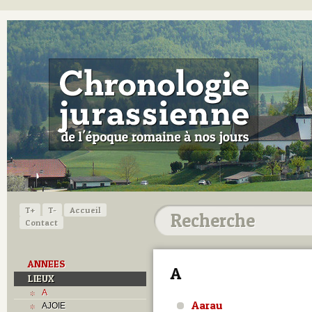
T+
T-
Accueil
Contact
ANNEES
A
LIEUX
A
Aarau
AJOIE