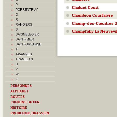
P
Chaluet Court
PORRENTRUY
Chambion Courfaivre
Q
R
Champ-des-Cœudres G
RANGIERS
S
Champfahy La Neuvevil
SAIGNELEGIER
SAINT-IMIER
SAINT-URSANNE
T
TAVANNES
TRAMELAN
U
V
W
Z
PERSONNES
ALPHABET
ROUTES
CHEMINS DE FER
HISTOIRE
PROBLEME JURASSIEN