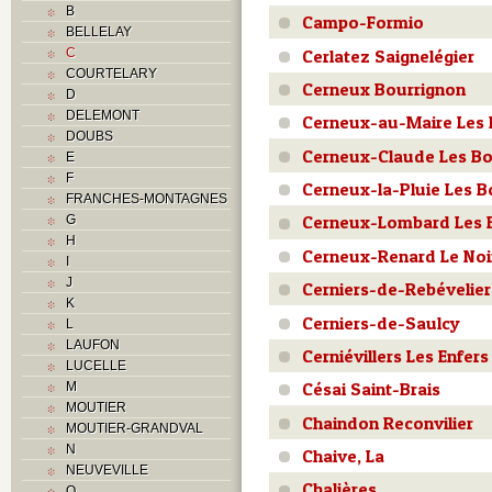
B
Campo-Formio
BELLELAY
Cerlatez Saignelégier
C
COURTELARY
Cerneux Bourrignon
D
DELEMONT
Cerneux-au-Maire Les 
DOUBS
Cerneux-Claude Les Bo
E
F
Cerneux-la-Pluie Les B
FRANCHES-MONTAGNES
Cerneux-Lombard Les 
G
H
Cerneux-Renard Le No
I
J
Cerniers-de-Rebévelier
K
Cerniers-de-Saulcy
L
LAUFON
Cerniévillers Les Enfers
LUCELLE
Césai Saint-Brais
M
MOUTIER
Chaindon Reconvilier
MOUTIER-GRANDVAL
N
Chaive, La
NEUVEVILLE
Chalières
O