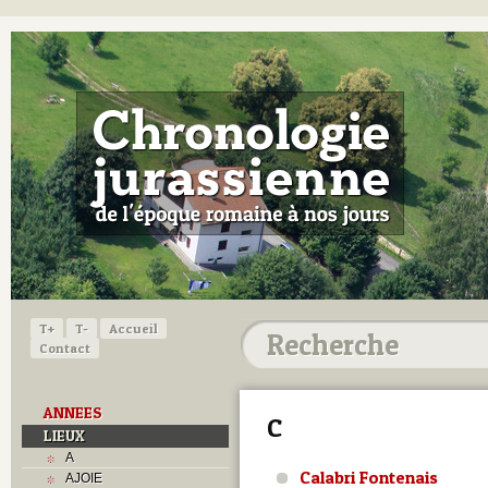
T+
T-
Accueil
Contact
ANNEES
C
LIEUX
A
Calabri Fontenais
AJOIE