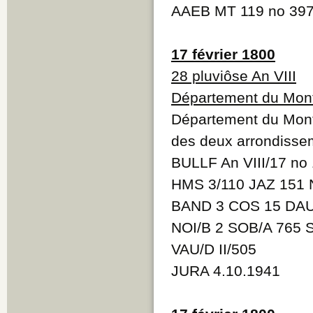
AAEB MT 119 no 39
17 février 1800
28 pluviôse An VIII
Département du Mont
Département du Mont-
des deux arrondisse
BULLF An VIII/17 no
HMS 3/110 JAZ 151 
BAND 3 COS 15 DAU
NOI/B 2 SOB/A 765 
VAU/D II/505
JURA 4.10.1941