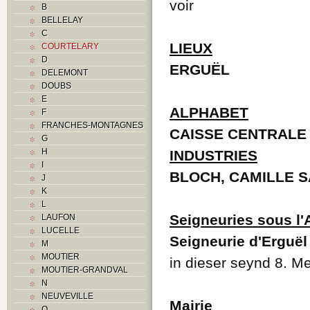
voir
B
BELLELAY
C
LIEUX
COURTELARY
D
ERGUËL
DELEMONT
DOUBS
E
ALPHABET
F
FRANCHES-MONTAGNES
CAISSE CENTRALE
G
H
INDUSTRIES
I
BLOCH, CAMILLE S
J
K
L
Seigneuries sous l
LAUFON
LUCELLE
Seigneurie d'Erguël
M
MOUTIER
in dieser seynd 8. M
MOUTIER-GRANDVAL
N
NEUVEVILLE
Mairie
O