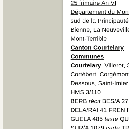
25 frimaire An VI
Département du Mont
sud de la Principauté
Bienne, La Neuvevil
Mont-Terrible
Canton Courtelary
Communes
Courtelary
, Villeret
Cortébert, Corgémon
Dessous, Saint-Imier
HMS 3/110
BERB
récit
BES/A 27
DELA/RAI 41 FREN IV
GUELA 485
texte
QUI
SUR/A 1079
carte
TR