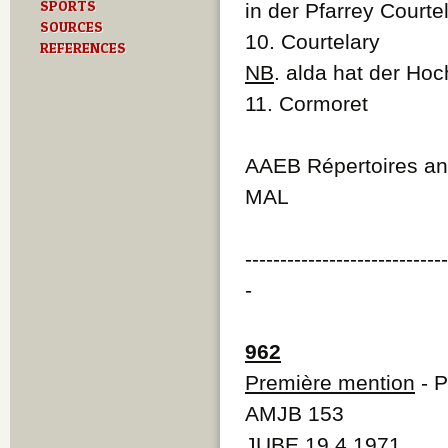
SPORTS
in der Pfarrey Courte
SOURCES
10. Courtelary
REFERENCES
NB
. alda hat der Hoc
11. Cormoret
AAEB Répertoires anc
MAL
----------------------------
-
962
Première mention
- P
AMJB 153
JUBE 19.4.1971