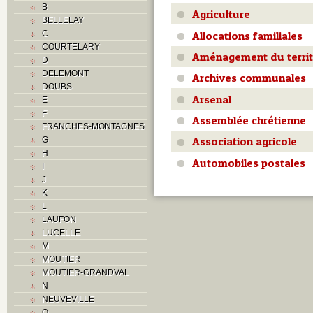
B
Agriculture
BELLELAY
Allocations familiales
C
COURTELARY
Aménagement du territ
D
DELEMONT
Archives communales
DOUBS
Arsenal
E
F
Assemblée chrétienne
FRANCHES-MONTAGNES
Association agricole
G
H
Automobiles postales
I
J
K
L
LAUFON
LUCELLE
M
MOUTIER
MOUTIER-GRANDVAL
N
NEUVEVILLE
O