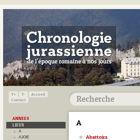
T+
T-
Accueil
Contact
ANNEES
A
LIEUX
A
Abattoirs
AJOIE