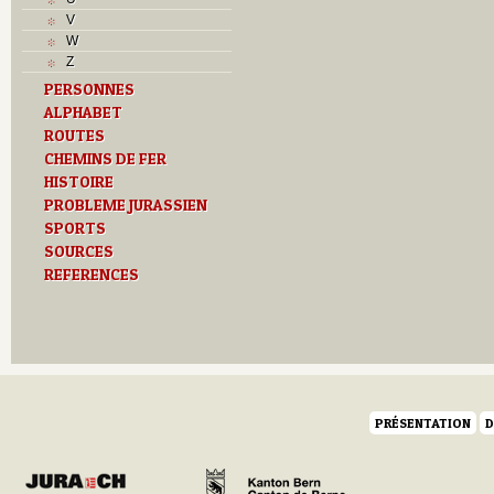
L
V
M
W
Monuments historiques
Z
O
PERSONNES
P
ALPHABET
Problème jurassien
R
ROUTES
Routes
CHEMINS DE FER
S
HISTOIRE
T
PROBLEME JURASSIEN
Textes
SPORTS
Z
SOURCES
REFERENCES
PRÉSENTATION
D