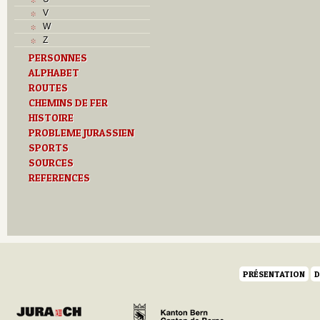
L
V
M
W
Monuments historiques
Z
O
PERSONNES
P
ALPHABET
Problème jurassien
R
ROUTES
Routes
CHEMINS DE FER
S
HISTOIRE
T
PROBLEME JURASSIEN
Textes
SPORTS
Z
SOURCES
REFERENCES
PRÉSENTATION
D