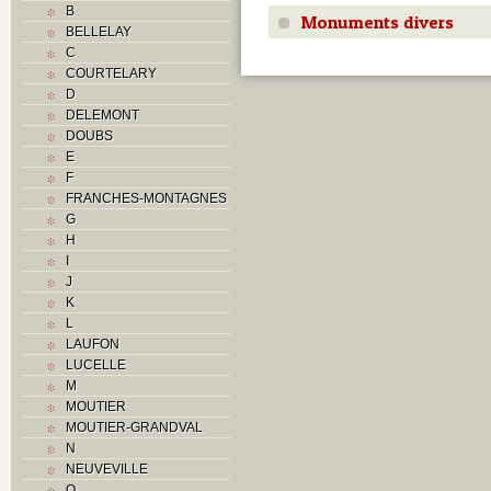
B
Monuments divers
BELLELAY
C
COURTELARY
D
DELEMONT
DOUBS
E
F
FRANCHES-MONTAGNES
G
H
I
J
K
L
LAUFON
LUCELLE
M
MOUTIER
MOUTIER-GRANDVAL
N
NEUVEVILLE
O