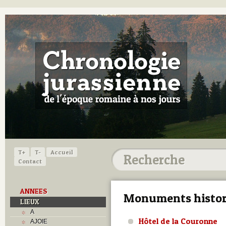
T+
T-
Accueil
Contact
ANNEES
Monuments histor
LIEUX
A
Hôtel de la Couronne
AJOIE