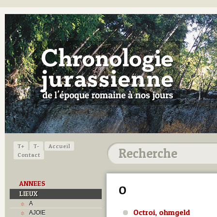
T+
T-
Accueil
Contact
ANNEES
O
LIEUX
A
Octroi, ohmgeld
AJOIE