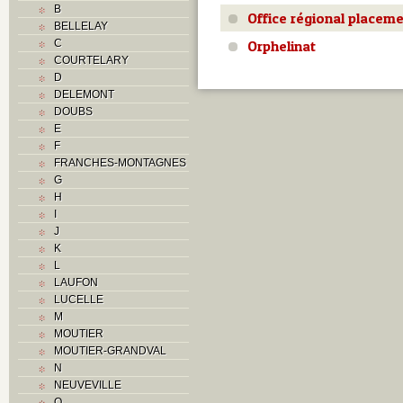
B
Office régional placem
BELLELAY
Orphelinat
C
COURTELARY
D
DELEMONT
DOUBS
E
F
FRANCHES-MONTAGNES
G
H
I
J
K
L
LAUFON
LUCELLE
M
MOUTIER
MOUTIER-GRANDVAL
N
NEUVEVILLE
O