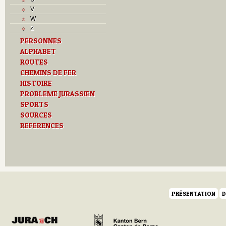
L
V
M
W
Monuments historiques
Z
O
PERSONNES
P
ALPHABET
Problème jurassien
R
ROUTES
Routes
CHEMINS DE FER
S
HISTOIRE
T
PROBLEME JURASSIEN
Textes
SPORTS
Z
SOURCES
REFERENCES
PRÉSENTATION
D