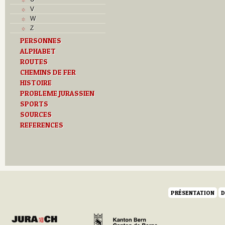
L
V
M
W
Monuments historiques
Z
O
PERSONNES
P
ALPHABET
Problème jurassien
R
ROUTES
Routes
CHEMINS DE FER
S
HISTOIRE
T
PROBLEME JURASSIEN
Textes
SPORTS
Z
SOURCES
REFERENCES
PRÉSENTATION
D