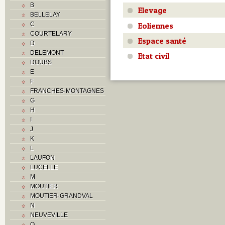
B
Elevage
BELLELAY
Eoliennes
C
COURTELARY
Espace santé
D
DELEMONT
Etat civil
DOUBS
E
F
FRANCHES-MONTAGNES
G
H
I
J
K
L
LAUFON
LUCELLE
M
MOUTIER
MOUTIER-GRANDVAL
N
NEUVEVILLE
O