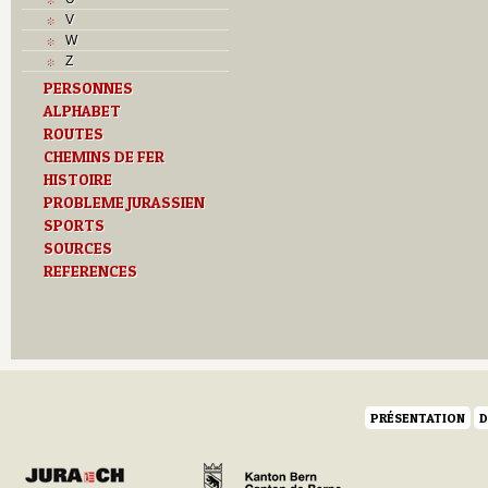
L
V
M
W
Monuments historiques
Z
O
PERSONNES
P
ALPHABET
Problème jurassien
ROUTES
R
Routes
CHEMINS DE FER
S
HISTOIRE
T
PROBLEME JURASSIEN
Textes
SPORTS
Z
SOURCES
REFERENCES
PRÉSENTATION
D