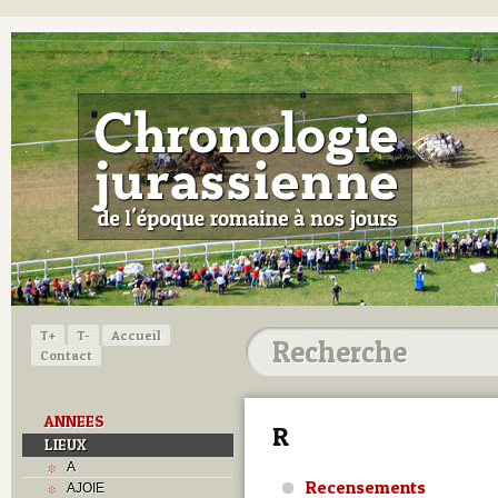
T+
T-
Accueil
Contact
ANNEES
R
LIEUX
A
Recensements
AJOIE