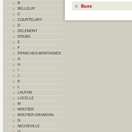
B
Rues
BELLELAY
C
COURTELARY
D
DELEMONT
DOUBS
E
F
FRANCHES-MONTAGNES
G
H
I
J
K
L
LAUFON
LUCELLE
M
MOUTIER
MOUTIER-GRANDVAL
N
NEUVEVILLE
O