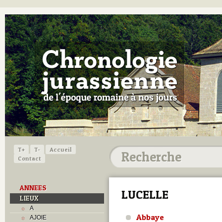
T+
T-
Accueil
Contact
ANNEES
LUCELLE
LIEUX
A
Abbaye
AJOIE