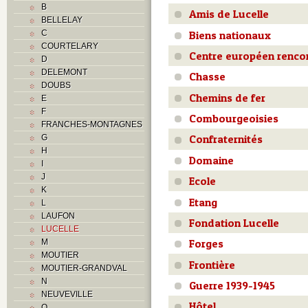
B
Amis de Lucelle
BELLELAY
Biens nationaux
C
COURTELARY
Centre européen renco
D
DELEMONT
Chasse
DOUBS
Chemins de fer
E
F
Combourgeoisies
FRANCHES-MONTAGNES
Confraternités
G
H
Domaine
I
J
Ecole
K
Etang
L
LAUFON
Fondation Lucelle
LUCELLE
Forges
M
MOUTIER
Frontière
MOUTIER-GRANDVAL
N
Guerre 1939-1945
NEUVEVILLE
Hôtel
O