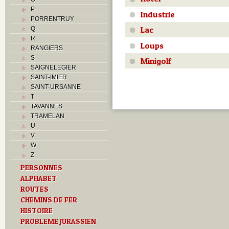
P
Industrie
PORRENTRUY
Lac
Q
R
Loups
RANGIERS
S
Minigolf
SAIGNELEGIER
SAINT-IMIER
SAINT-URSANNE
T
TAVANNES
TRAMELAN
U
V
W
Z
PERSONNES
ALPHABET
ROUTES
CHEMINS DE FER
HISTOIRE
PROBLEME JURASSIEN