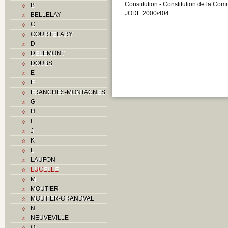
Constitution
- Constitution de la Comm
B
JODE 2000/404
BELLELAY
C
COURTELARY
D
DELEMONT
DOUBS
E
F
FRANCHES-MONTAGNES
G
H
I
J
K
L
LAUFON
LUCELLE
M
MOUTIER
MOUTIER-GRANDVAL
N
NEUVEVILLE
O