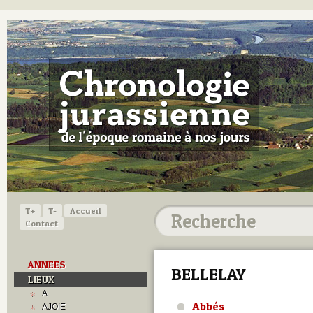
T+
T-
Accueil
Contact
ANNEES
BELLELAY
LIEUX
A
Abbés
AJOIE