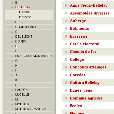
B
Amis Vieux-Bellelay
BELLELAY
Assemblées diverses
Histoire
Industrie
Auberge
C
COURTELARY
Bâtiments
D
Brasserie
DELEMONT
DOUBS
Cercle électoral
E
Chemin de fer
F
FRANCHES-MONTAGNES
Collège
G
H
Concours attelages
I
Corvées
J
K
Cultura Bellelay
L
Dîmes, cens
LAUFON
LUCELLE
Domaine agricole
M
MOUTIER
Ecoles
MOUTIER-GRANDVAL
Elevage
N