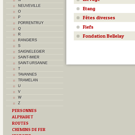
NEUVEVILLE
Etang
O
Fêtes diverses
P
PORRENTRUY
Fiefs
Q
R
Fondation Bellelay
RANGIERS
S
SAIGNELEGIER
SAINT-IMIER
SAINT-URSANNE
T
TAVANNES
TRAMELAN
U
V
W
Z
PERSONNES
ALPHABET
ROUTES
CHEMINS DE FER