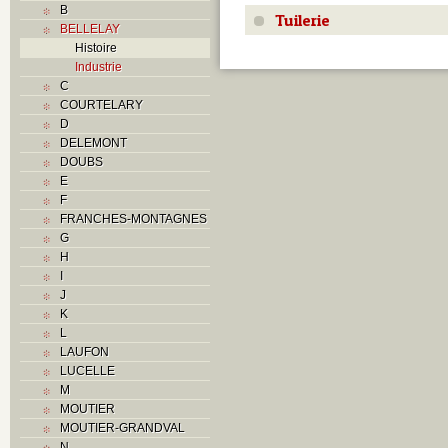
B
Tuilerie
BELLELAY
Histoire
Industrie
C
COURTELARY
D
DELEMONT
DOUBS
E
F
FRANCHES-MONTAGNES
G
H
I
J
K
L
LAUFON
LUCELLE
M
MOUTIER
MOUTIER-GRANDVAL
N