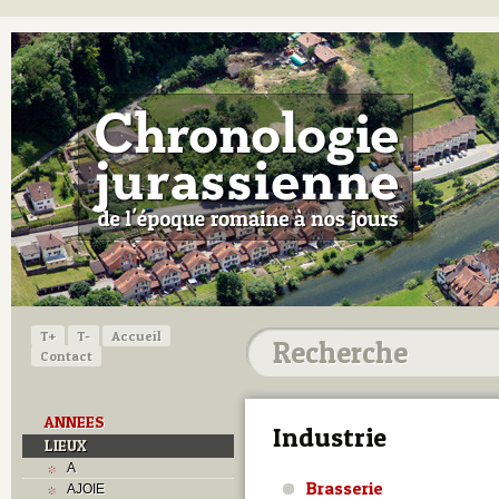
T+
T-
Accueil
Contact
ANNEES
Industrie
LIEUX
A
Brasserie
AJOIE