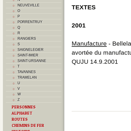
NEUVEVILLE
TEXTES
O
P
PORRENTRUY
2001
Q
R
RANGIERS
Manufacture
- Bellel
S
SAIGNELEGIER
avortée du manufactu
SAINT-IMIER
QUJU 14.9.2001
SAINT-URSANNE
T
TAVANNES
TRAMELAN
U
V
W
Z
PERSONNES
ALPHABET
ROUTES
CHEMINS DE FER