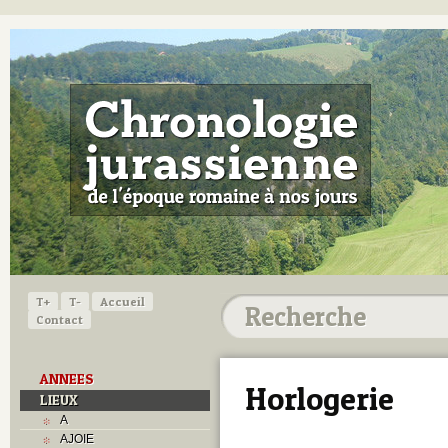
T+
T-
Accueil
Contact
ANNEES
Horlogerie
LIEUX
A
AJOIE