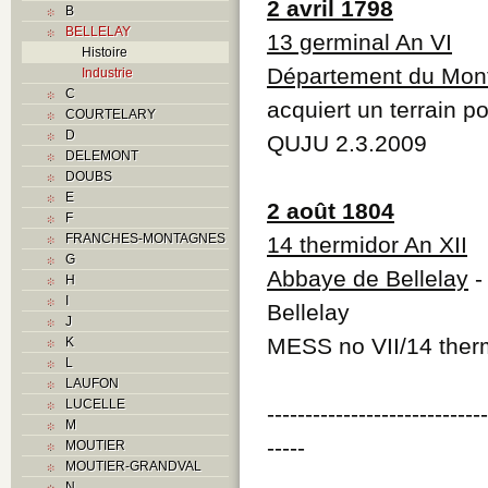
2 avril 1798
B
BELLELAY
13 germinal An VI
Histoire
Département du Mont
Industrie
C
acquiert un terrain p
COURTELARY
D
QUJU 2.3.2009
DELEMONT
DOUBS
E
2 août 1804
F
FRANCHES-MONTAGNES
14 thermidor An XII
G
Abbaye de Bellelay
-
H
I
Bellelay
J
MESS no VII/14 therm
K
L
LAUFON
LUCELLE
----------------------------
M
-----
MOUTIER
MOUTIER-GRANDVAL
N