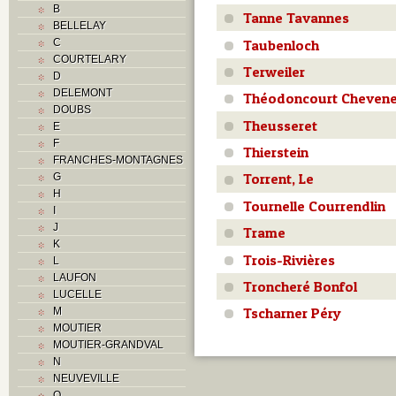
B
Tanne Tavannes
BELLELAY
Taubenloch
C
COURTELARY
Terweiler
D
DELEMONT
Théodoncourt Cheven
DOUBS
Theusseret
E
F
Thierstein
FRANCHES-MONTAGNES
Torrent, Le
G
H
Tournelle Courrendlin
I
J
Trame
K
Trois-Rivières
L
LAUFON
Troncheré Bonfol
LUCELLE
Tscharner Péry
M
MOUTIER
MOUTIER-GRANDVAL
N
NEUVEVILLE
O