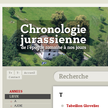
T+
T-
Accueil
Contact
ANNEES
T
LIEUX
A
Tabeillon Glovelier
AJOIE