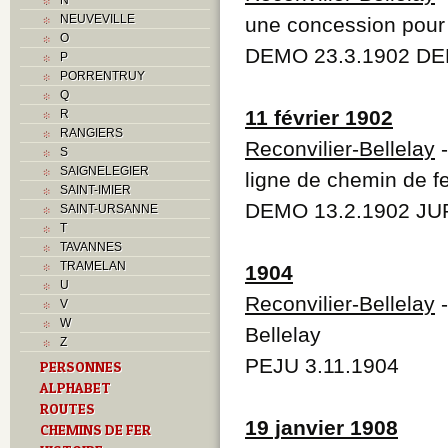
NEUVEVILLE
une concession pour 
O
DEMO 23.3.1902 DE
P
PORRENTRUY
Q
11 février 1902
R
RANGIERS
Reconvilier-Bellelay
-
S
SAIGNELEGIER
ligne de chemin de fe
SAINT-IMIER
DEMO 13.2.1902 JUR
SAINT-URSANNE
T
TAVANNES
TRAMELAN
1904
U
Reconvilier-Bellelay
-
V
W
Bellelay
Z
PEJU 3.11.1904
PERSONNES
ALPHABET
ROUTES
19 janvier 1908
CHEMINS DE FER