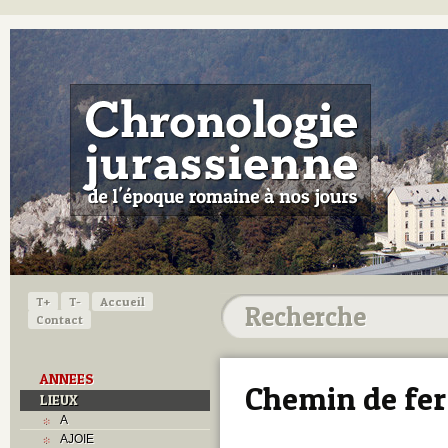
T+
T-
Accueil
Contact
ANNEES
Chemin de fer
LIEUX
A
AJOIE