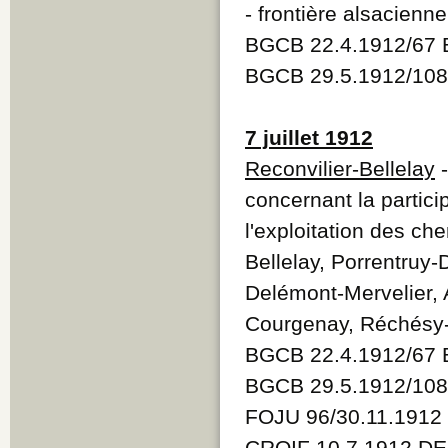
- frontière alsacienne
BGCB 22.4.1912/67 
BGCB 29.5.1912/108
7 juillet 1912
Reconvilier-Bellelay
-
concernant la particip
l'exploitation des ch
Bellelay, Porrentruy
Delémont-Mervelier, 
Courgenay, Réchésy-B
BGCB 22.4.1912/67 
BGCB 29.5.1912/108
FOJU 96/30.11.1912
CROIF 10.7.1912 D