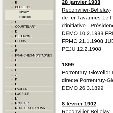
28 janvier 1908
B
BELLELAY
Reconvilier-Bellelay
-
Histoire
de fer Tavannes-Le F
Industrie
C
d'initiative -
Présiden
COURTELARY
D
DEMO 10.2.1988 FR
DELEMONT
FRMO 21.1.1908 JUB
DOUBS
E
PEJU 12.2.1908
F
FRANCHES-MONTAGNES
G
1899
H
I
Porrentruy-Glovelier
J
directe Porrentruy-G
K
L
DEMO 26.3.1899
LAUFON
LUCELLE
M
8 février 1902
MOUTIER
MOUTIER-GRANDVAL
Reconvilier-Bellelay
-
N