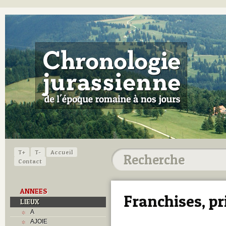
T+
T-
Accueil
Contact
ANNEES
Franchises, pr
LIEUX
A
AJOIE