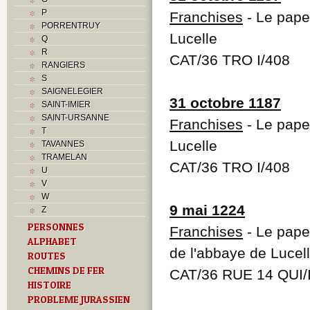
P
Franchises
- Le pape 
PORRENTRUY
Lucelle
Q
R
CAT/36 TRO I/408
RANGIERS
S
SAIGNELEGIER
31 octobre 1187
SAINT-IMIER
SAINT-URSANNE
Franchises
- Le pape 
T
Lucelle
TAVANNES
TRAMELAN
CAT/36 TRO I/408
U
V
W
9 mai 1224
Z
PERSONNES
Franchises
- Le pape 
ALPHABET
de l'abbaye de Lucel
ROUTES
CHEMINS DE FER
CAT/36 RUE 14 QUI/
HISTOIRE
PROBLEME JURASSIEN