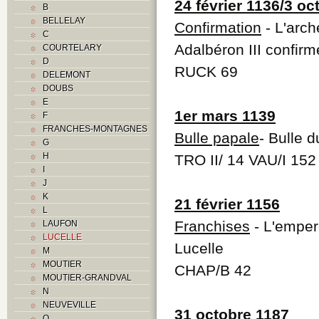
24 février 1136/3 oc
B
BELLELAY
Confirmation
- L'arc
C
Adalbéron III confirm
COURTELARY
D
RUCK 69
DELEMONT
DOUBS
E
1er mars 1139
F
FRANCHES-MONTAGNES
Bulle papale
- Bulle 
G
H
TRO II/ 14 VAU/I 152
I
J
K
21 février 1156
L
Franchises
- L'emper
LAUFON
LUCELLE
Lucelle
M
MOUTIER
CHAP/B 42
MOUTIER-GRANDVAL
N
NEUVEVILLE
31 octobre 1187
O