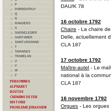
P
DAU/K 78
PORRENTRUY
Q
R
16 octobre 1792
RANGIERS
S
Chaire
- La chaire de
SAIGNELEGIER
Delle, actuellement 
SAINT-IMIER
SAINT-URSANNE
CLA 187
T
TAVANNES
TRAMELAN
17 octobre 1792
U
V
Maître-autel
- Le maî
W
national à la commu
Z
PERSONNES
CLA 187
ALPHABET
ROUTES
CHEMINS DE FER
16 novembre 1792
HISTOIRE
Orgues
- Les orgues 
PROBLEME JURASSIEN