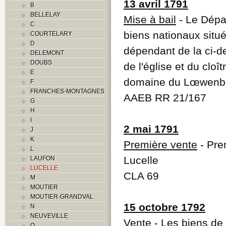
13 avril 1791
B
BELLELAY
Mise à bail
- Le Dépa
C
biens nationaux situé
COURTELARY
D
dépendant de la ci-de
DELEMONT
DOUBS
de l'église et du cloî
E
domaine du Lœwenb
F
FRANCHES-MONTAGNES
AAEB RR 21/167
G
H
I
2 mai 1791
J
K
Première vente
- Pre
L
Lucelle
LAUFON
LUCELLE
CLA 69
M
MOUTIER
MOUTIER-GRANDVAL
15 octobre 1792
N
NEUVEVILLE
Vente
- Les biens de
O