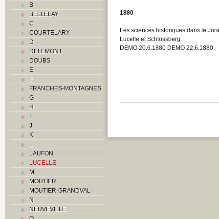
B
1880
BELLELAY
C
Les sciences historiques dans le Jur
COURTELARY
Lucelle et Schlossberg
D
DEMO 20.6.1880 DEMO 22.6.1880
DELEMONT
DOUBS
E
F
FRANCHES-MONTAGNES
G
H
I
J
K
L
LAUFON
LUCELLE
M
MOUTIER
MOUTIER-GRANDVAL
N
NEUVEVILLE
O