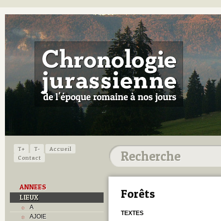
T+
T-
Accueil
Contact
ANNEES
Forêts
LIEUX
A
TEXTES
AJOIE