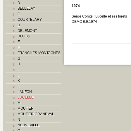
B
1974
BELLELAY
C
Serge Comte
: Lucelle et ses forêts
COURTELARY
DEMO 6.9.1974
D
DELEMONT
DOUBS
E
F
FRANCHES-MONTAGNES
G
H
I
J
K
L
LAUFON
LUCELLE
M
MOUTIER
MOUTIER-GRANDVAL
N
NEUVEVILLE
O