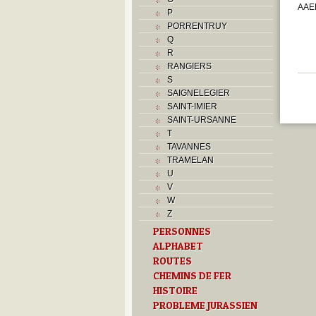
AAEB
P
PORRENTRUY
Q
R
RANGIERS
S
SAIGNELEGIER
SAINT-IMIER
SAINT-URSANNE
T
TAVANNES
TRAMELAN
U
V
W
Z
PERSONNES
ALPHABET
ROUTES
CHEMINS DE FER
HISTOIRE
PROBLEME JURASSIEN