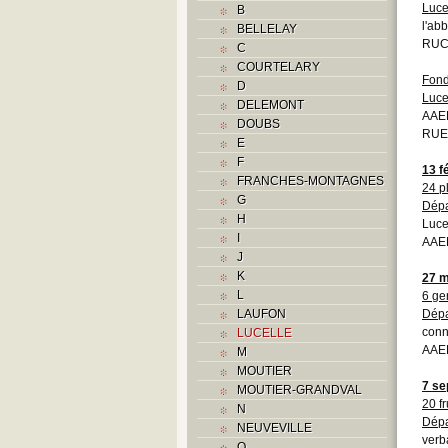
Luce
B
l'ab
BELLELAY
RUCK
C
COURTELARY
Fond
D
Luce
DELEMONT
AAEB
DOUBS
RUE
E
F
13 f
FRANCHES-MONTAGNES
24 p
G
Dépa
H
Luce
I
AAEB
J
K
27 m
L
6 ge
LAUFON
Dépa
conn
LUCELLE
AAEB
M
MOUTIER
7 se
MOUTIER-GRANDVAL
20 f
N
Dépa
NEUVEVILLE
verb
O