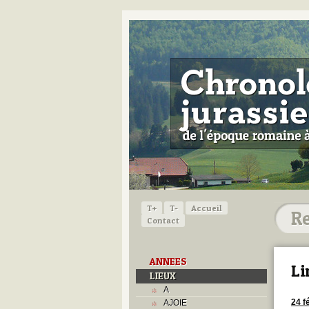
T+
T-
Accueil
Contact
ANNEES
Li
LIEUX
A
24 f
AJOIE