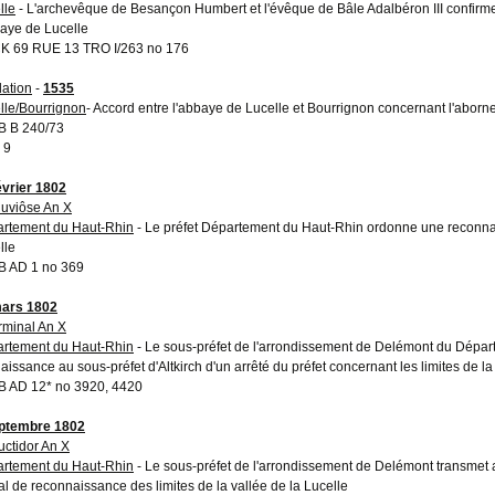
lle
- L'archevêque de Besançon Humbert et l'évêque de Bâle Adalbéron III confirmen
baye de Lucelle
 69 RUE 13 TRO I/263 no 176
ation
-
1535
lle/Bourrignon
- Accord entre l'abbaye de Lucelle et Bourrignon concernant l'abor
 B 240/73
 9
évrier 1802
luviôse An X
rtement du Haut-Rhin
- Le préfet Département du Haut-Rhin ordonne une reconnais
lle
 AD 1 no 369
ars 1802
rminal An X
rtement du Haut-Rhin
- Le sous-préfet de l'arrondissement de Delémont du Dépa
aissance au sous-préfet d'Altkirch d'un arrêté du préfet concernant les limites de la
 AD 12* no 3920, 4420
ptembre 1802
ructidor An X
rtement du Haut-Rhin
- Le sous-préfet de l'arrondissement de Delémont transmet
al de reconnaissance des limites de la vallée de la Lucelle