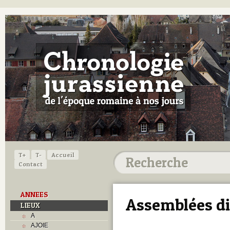
T+
T-
Accueil
Contact
ANNEES
Assemblées di
LIEUX
A
AJOIE