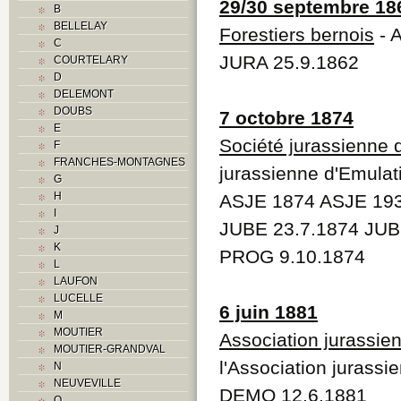
29/30 septembre 18
B
BELLELAY
Forestiers bernois
- A
C
JURA 25.9.1862
COURTELARY
D
DELEMONT
DOUBS
7 octobre 1874
E
Société jurassienne 
F
FRANCHES-MONTAGNES
jurassienne d'Emula
G
H
ASJE 1874 ASJE 19
I
JUBE 23.7.1874 JUB
J
K
PROG 9.10.1874
L
LAUFON
LUCELLE
6 juin 1881
M
MOUTIER
Association jurassi
MOUTIER-GRANDVAL
l'Association jurass
N
NEUVEVILLE
DEMO 12.6.1881
O