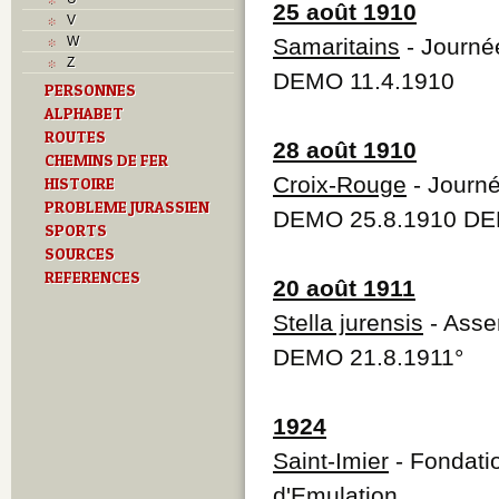
L
25 août 1910
V
M
W
Samaritains
- Journé
Monuments historiques
Z
O
DEMO 11.4.1910
PERSONNES
P
ALPHABET
Problème jurassien
R
ROUTES
28 août 1910
Routes
CHEMINS DE FER
S
Croix-Rouge
- Journé
HISTOIRE
T
PROBLEME JURASSIEN
DEMO 25.8.1910 DE
Textes
SPORTS
Z
SOURCES
REFERENCES
20 août 1911
Stella jurensis
- Asse
DEMO 21.8.1911°
1924
Saint-Imier
- Fondatio
d'Emulation