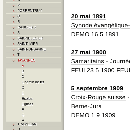
P
PORRENTRUY
20 mai 1891
Q
R
Synode évangélique-
RANGIERS
S
DEMO 16.5.1891
SAIGNELEGIER
SAINT-IMIER
SAINT-URSANNE
27 mai 1900
T
Samaritains
- Journé
TAVANNES
A
FEUI 23.5.1900 FEUI
B
C
Chemin de fer
5 septembre 1909
D
E
Croix-Rouge suisse
-
Ecoles
Eglises
Berne-Jura
F
DEMO 1.9.1909
G
H
TRAMELAN
I
U