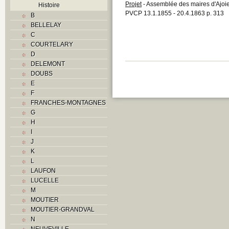
Projet
- Assemblée des maires d'Ajoie
Histoire
PVCP 13.1.1855 - 20.4.1863 p. 313
B
BELLELAY
C
COURTELARY
D
DELEMONT
DOUBS
E
F
FRANCHES-MONTAGNES
G
H
I
J
K
L
LAUFON
LUCELLE
M
MOUTIER
MOUTIER-GRANDVAL
N
NEUVEVILLE