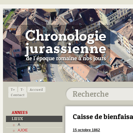
T+
T-
Accueil
Contact
ANNEES
Caisse de bienfais
LIEUX
A
15 octobre 1862
AJOIE