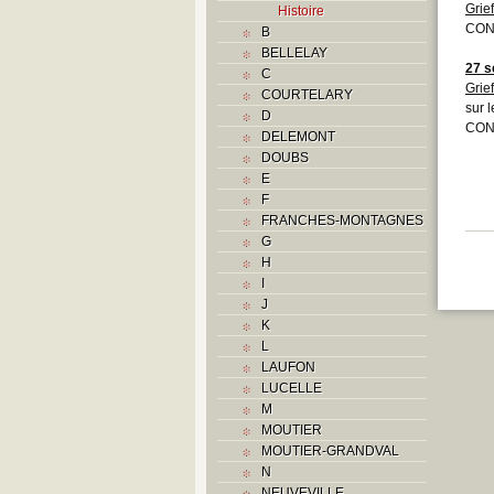
Grief
Histoire
CONF
B
BELLELAY
27 s
C
Grief
COURTELARY
sur l
D
CONF
DELEMONT
DOUBS
E
F
FRANCHES-MONTAGNES
G
H
I
J
K
L
LAUFON
LUCELLE
M
MOUTIER
MOUTIER-GRANDVAL
N
NEUVEVILLE