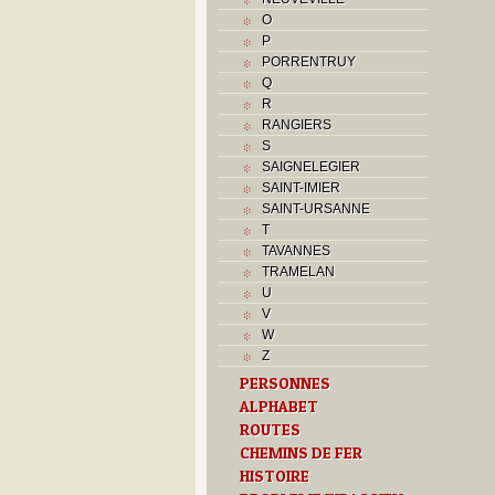
O
P
PORRENTRUY
Q
R
RANGIERS
S
SAIGNELEGIER
SAINT-IMIER
SAINT-URSANNE
T
TAVANNES
TRAMELAN
U
V
W
Z
PERSONNES
ALPHABET
ROUTES
CHEMINS DE FER
HISTOIRE