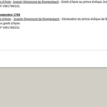
s d'Ajoie
-
Joseph-Sigismond de Roggenbach
- Griefs d'Ajoie au prince-évêque 
 VIII/1789/101
eptembre 1789
s d'Ajoie
-
Joseph-Sigismond de Roggenbach
- Déclaration du prince-évêque de
es griefs d'Ajoie
 VIII/1789/101