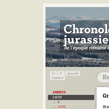
T+
T-
Accueil
Contact
ANNEES
Gr
LIEUX
A
30 a
AJOIE