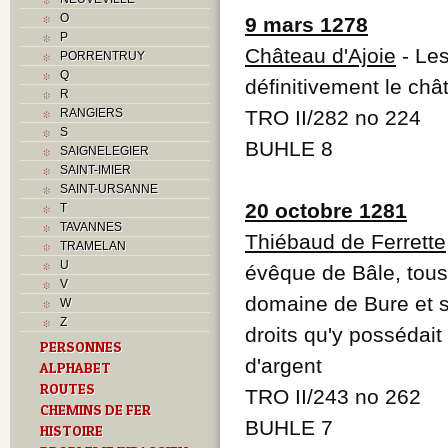
O
9 mars 1278
P
Château d'Ajoie
- Les
PORRENTRUY
Q
définitivement le chât
R
RANGIERS
TRO II/282 no 224
S
BUHLE 8
SAIGNELEGIER
SAINT-IMIER
SAINT-URSANNE
20 octobre 1281
T
TAVANNES
Thiébaud de Ferrette
TRAMELAN
U
évêque de Bâle, tous s
V
domaine de Bure et s
W
Z
droits qu'y possédait
PERSONNES
d'argent
ALPHABET
ROUTES
TRO II/243 no 262
CHEMINS DE FER
BUHLE 7
HISTOIRE