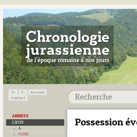
T+
T-
Accueil
Contact
ANNEES
Possession év
LIEUX
A
AJOIE