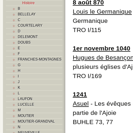
8 août 870
Histoire
B
Louis le Germanique
BELLELAY
Germanique
C
COURTELARY
TRO I/115
D
DELEMONT
DOUBS
1er novembre 1040
E
F
Hugues de Besanço
FRANCHES-MONTAGNES
G
plusieurs églises d'
H
TRO I/169
I
J
K
1241
L
LAUFON
Asuel
- Les évêques d
LUCELLE
M
partie de l'Ajoie
MOUTIER
BUHLE 73, 77
MOUTIER-GRANDVAL
N
NEUVEVILLE