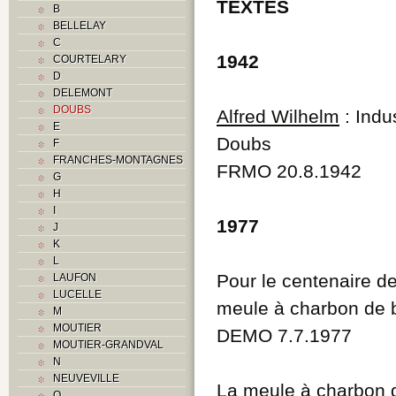
TEXTES
B
BELLELAY
C
1942
COURTELARY
D
DELEMONT
DOUBS
Alfred Wilhelm
: Indu
E
Doubs
F
FRANCHES-MONTAGNES
FRMO 20.8.1942
G
H
I
1977
J
K
L
Pour le centenaire de
LAUFON
LUCELLE
meule à charbon de b
M
MOUTIER
DEMO 7.7.1977
MOUTIER-GRANDVAL
N
NEUVEVILLE
La meule à charbon 
O