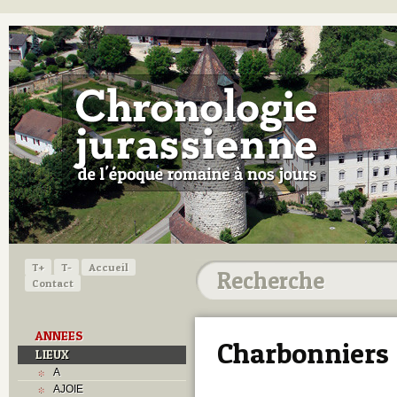
T+
T-
Accueil
Contact
ANNEES
Charbonniers
LIEUX
A
AJOIE