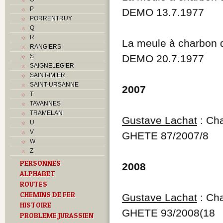
P
DEMO 13.7.1977
PORRENTRUY
Q
R
La meule à charbon 
RANGIERS
S
DEMO 20.7.1977
SAIGNELEGIER
SAINT-IMIER
SAINT-URSANNE
2007
T
TAVANNES
TRAMELAN
Gustave Lachat
: Cha
U
V
GHETE 87/2007/8
W
Z
PERSONNES
2008
ALPHABET
ROUTES
CHEMINS DE FER
Gustave Lachat
: Cha
HISTOIRE
GHETE 93/2008(18
PROBLEME JURASSIEN