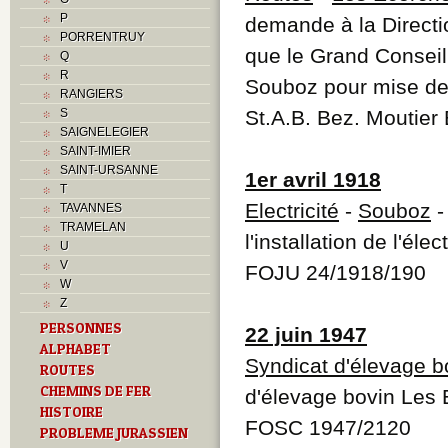
P
demande à la Directio
PORRENTRUY
que le Grand Consei
Q
R
Souboz pour mise de 
RANGIERS
S
St.A.B. Bez. Moutier
SAIGNELEGIER
SAINT-IMIER
SAINT-URSANNE
1er avril 1918
T
Electricité
-
Souboz
-
TAVANNES
TRAMELAN
l'installation de l'él
U
V
FOJU 24/1918/190
W
Z
PERSONNES
22 juin 1947
ALPHABET
Syndicat d'élevage 
ROUTES
CHEMINS DE FER
d'élevage bovin Les
HISTOIRE
FOSC 1947/2120
PROBLEME JURASSIEN