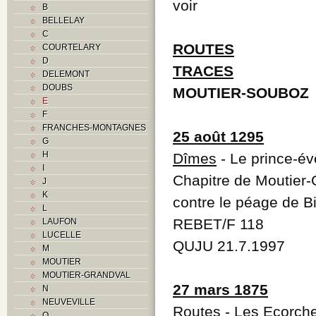
voir
B
BELLELAY
C
ROUTES
COURTELARY
D
TRACES
DELEMONT
DOUBS
MOUTIER-SOUBOZ
E
F
FRANCHES-MONTAGNES
25 août 1295
G
H
Dîmes
- Le prince-é
I
Chapitre de Moutier-
J
K
contre le péage de B
L
REBET/F 118
LAUFON
LUCELLE
QUJU 21.7.1997
M
MOUTIER
MOUTIER-GRANDVAL
27 mars 1875
N
NEUVEVILLE
Routes
-
Les Ecorch
O