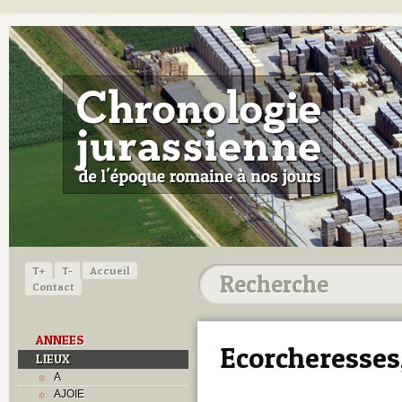
T+
T-
Accueil
Contact
ANNEES
Ecorcheresses
LIEUX
A
AJOIE