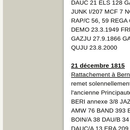
DAUC 21 ELS 128 GA
JUNK I/207 MCF 7 N
RAP/C 56, 59 REGA 
DEMO 23.3.1949 FR
GAZJU 27.9.1866 GA
QUJU 23.8.2000
21 décembre 1815
Rattachement à Ber
remet solennellement
l'ancienne Principau
BERI annexe 3/8 JA
AMW 76 BAND 393 BE
BOIN/A 38 DAU/B 34
DAUC/A 13 ERA 209 