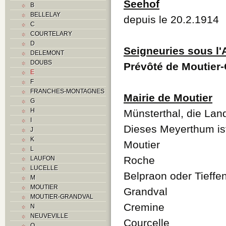
Seehof
B
BELLELAY
depuis le 20.2.1914
C
COURTELARY
D
Seigneuries sous l
DELEMONT
DOUBS
Prévôté de Moutier
E
F
FRANCHES-MONTAGNES
Mairie de Moutier
G
H
Münsterthal, die Lan
I
Dieses Meyerthum ist
J
K
Moutier
L
Roche
LAUFON
LUCELLE
Belpraon oder Tieffe
M
MOUTIER
Grandval
MOUTIER-GRANDVAL
Cremine
N
NEUVEVILLE
Courçelle
O