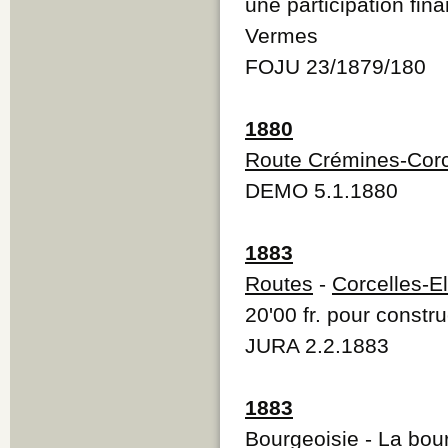
une participation fin
Vermes
FOJU 23/1879/180
1880
Route Crémines-Corc
DEMO 5.1.1880
1883
Routes
-
Corcelles-E
20'00 fr. pour constr
JURA 2.2.1883
1883
Bourgeoisie
- La bour