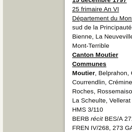
25 frimaire An VI
Département du Mont
sud de la Principauté
Bienne, La Neuvevil
Mont-Terrible
Canton Moutier
Communes
Moutier
, Belprahon, 
Courrendlin, Crémines
Roches, Rossemaiso
La Scheulte, Vellerat
HMS 3/110
BERB
récit
BES/A 27
FREN IV/268, 273 G