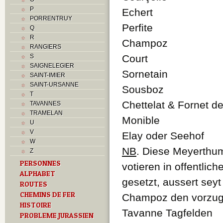
P
Echert
PORRENTRUY
Perfite
Q
R
Champoz
RANGIERS
S
Court
SAIGNELEGIER
Sornetain
SAINT-IMIER
SAINT-URSANNE
Sousboz
T
Chettelat & Fornet d
TAVANNES
TRAMELAN
Monible
U
V
Elay oder Seehof
W
NB
. Diese Meyerthum
Z
PERSONNES
votieren in offentlic
ALPHABET
gesetzt, aussert seyt
ROUTES
CHEMINS DE FER
Champoz den vorzug 
HISTOIRE
Tavanne Tagfelden
PROBLEME JURASSIEN