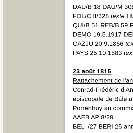
DAU/B 18 DAU/M 3
FOL/C II/328
texte
HU
QUI/B 51 REB/B 59 
DEMO 19.5.1917 DE
GAZJU 20.9.1866
te
PAYS 25.10.1883
tex
23 août 1815
Rattachement de l'an
Conrad-Frédéric d'An
épiscopale de Bâle a
Porrentruy au commi
AAEB AP 8/29
BEL I/27 BERI 25 a