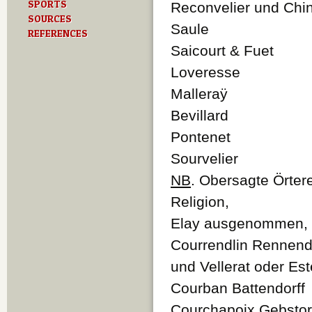
SPORTS
Reconvelier und Chi
SOURCES
Saule
REFERENCES
Saicourt & Fuet
Loveresse
Malleraÿ
Bevillard
Pontenet
Sourvelier
NB
. Obersagte Örter
Religion,
Elay ausgenommen, s
Courrendlin Rennend
und Vellerat oder E
Courban Battendorff
Courchapoix Gebstor