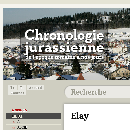
T+
T-
Accueil
Contact
ANNEES
Elay
LIEUX
A
AJOIE