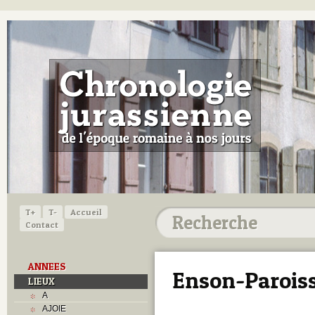
T+
T-
Accueil
Contact
ANNEES
Enson-Paroiss
LIEUX
A
AJOIE