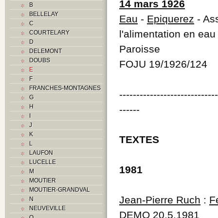
14 mars 1926
B
BELLELAY
Eau
-
Epiquerez
- As
C
l'alimentation en ea
COURTELARY
D
Paroisse
DELEMONT
DOUBS
FOJU 19/1926/124
E
F
FRANCHES-MONTAGNES
----------------------------
G
H
------
I
J
K
TEXTES
L
LAUFON
LUCELLE
1981
M
MOUTIER
MOUTIER-GRANDVAL
Jean-Pierre Ruch
:
F
N
NEUVEVILLE
DEMO 20.5.1981
O