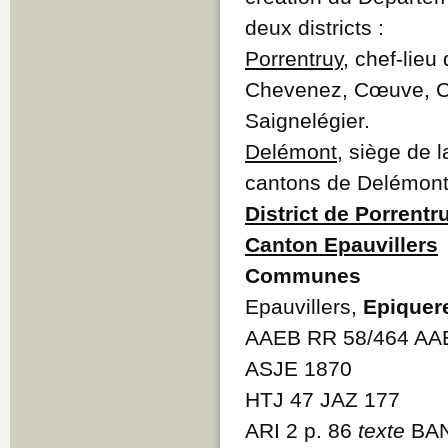
deux districts :
Porrentruy
, chef-lie
Chevenez, Cœuve, Cor
Saignelégier.
Delémont
, siège de 
cantons de Delémont,
District de Porrentr
Canton Epauvillers
Communes
Epauvillers,
Epiquer
AAEB RR 58/464 AA
ASJE 1870
HTJ 47 JAZ 177
ARI 2 p. 86
texte
BAN