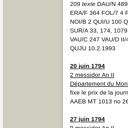
209
texte
DAU/N 48
ERA/F 364 FOL/7 4 
NOI/B 2 QUI/U 100 
SUR/A 33, 174, 107
VAU/C 247 VAU/D II
QUJU 10.2.1993
20 juin 1794
2 messidor An II
Département du Mont
fixe le prix de la jou
AAEB MT 1013 no 2
27 juin 1794
9 messidor An II