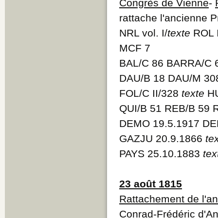
Congrès de Vienne
-
rattache l'ancienne 
NRL vol. I/
texte
ROL 
MCF 7
BAL/C 86 BARRA/C 6
DAU/B 18 DAU/M 3
FOL/C II/328
texte
HU
QUI/B 51 REB/B 59 
DEMO 19.5.1917 DE
GAZJU 20.9.1866
te
PAYS 25.10.1883
tex
23 août 1815
Rattachement de l'an
Conrad-Frédéric d'An