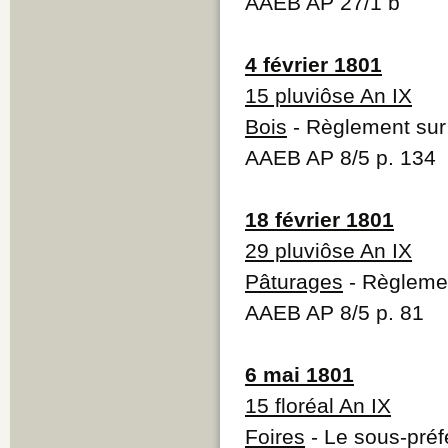
AAEB AP 27/1 b
4 février 1801
15 pluviôse An IX
Bois
- Règlement sur 
AAEB AP 8/5 p. 134
18 février 1801
29 pluviôse An IX
Pâturages
- Règleme
AAEB AP 8/5 p. 81
6 mai 1801
15 floréal An IX
Foires
- Le sous-préf