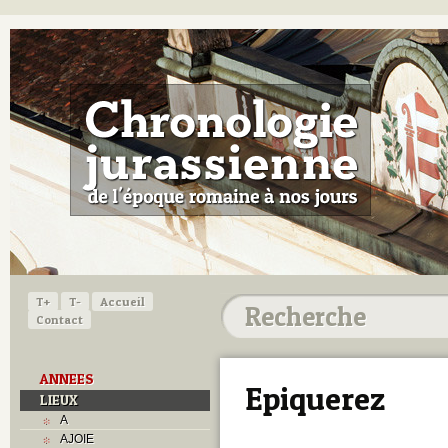
T+
T-
Accueil
Contact
ANNEES
Epiquerez
LIEUX
A
AJOIE