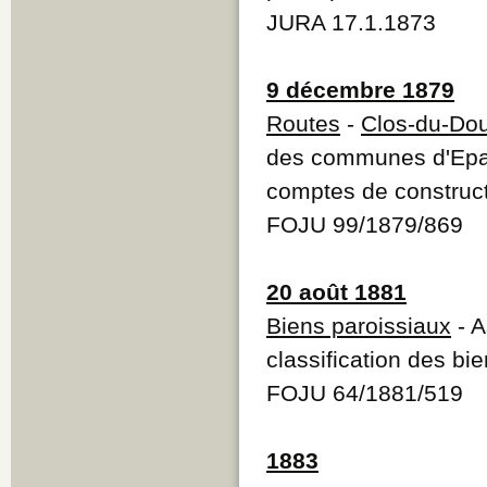
JURA 17.1.1873
9 décembre 1879
Routes
-
Clos-du-Do
des communes d'Epau
comptes de construct
FOJU 99/1879/869
20 août 1881
Biens paroissiaux
- A
classification des bi
FOJU 64/1881/519
1883