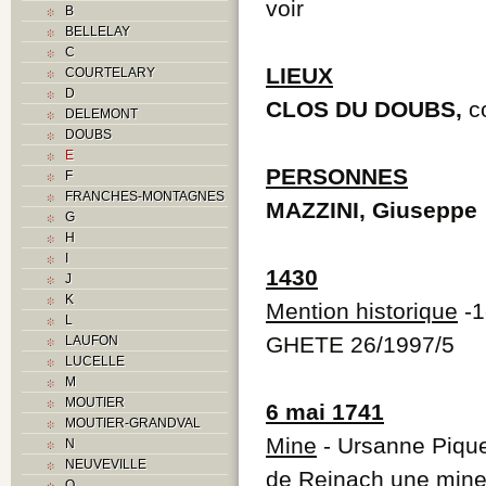
voir
B
BELLELAY
C
LIEUX
COURTELARY
D
CLOS DU DOUBS,
c
DELEMONT
DOUBS
E
PERSONNES
F
FRANCHES-MONTAGNES
MAZZINI, Giuseppe
G
H
I
1430
J
K
Mention historique
-1
L
GHETE 26/1997/5
LAUFON
LUCELLE
M
MOUTIER
6 mai 1741
MOUTIER-GRANDVAL
Mine
- Ursanne Pique
N
NEUVEVILLE
de Reinach une mine 
O