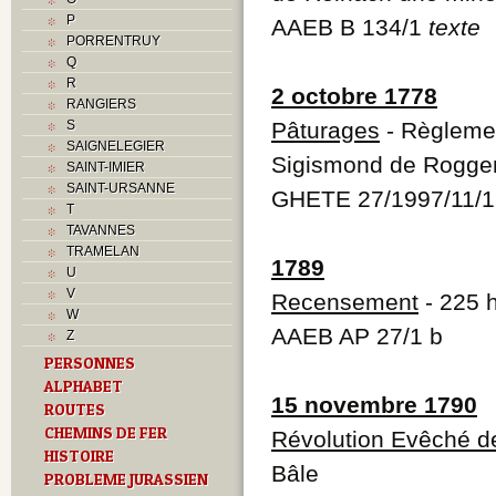
P
AAEB B 134/1
texte
PORRENTRUY
Q
R
2 octobre 1778
RANGIERS
S
Pâturages
- Règlemen
SAIGNELEGIER
Sigismond de Rogge
SAINT-IMIER
SAINT-URSANNE
GHETE 27/1997/11/1
T
TAVANNES
TRAMELAN
1789
U
V
Recensement
- 225 h
W
AAEB AP 27/1 b
Z
PERSONNES
ALPHABET
15 novembre 1790
ROUTES
CHEMINS DE FER
Révolution Evêché d
HISTOIRE
Bâle
PROBLEME JURASSIEN