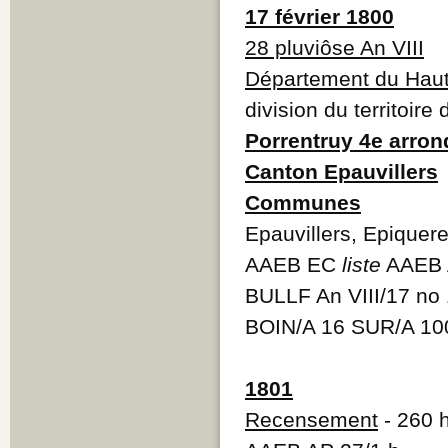
17 février 1800
28 pluviôse An VIII
Département du Haut
division du territoire
Porrentruy 4e arro
Canton Epauvillers
Communes
Epauvillers, Epiquer
AAEB EC
liste
AAEB 
BULLF An VIII/17 no
BOIN/A 16 SUR/A 10
1801
Recensement
- 260 h