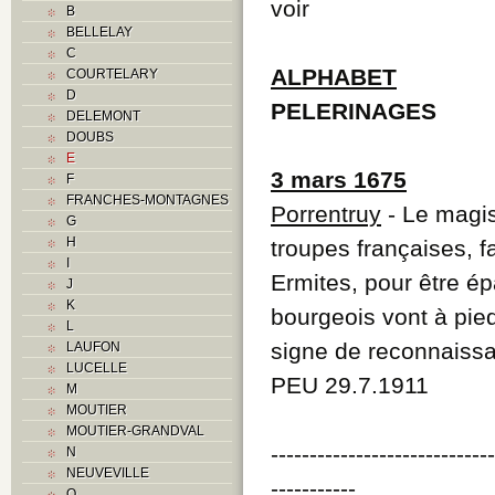
voir
B
BELLELAY
C
ALPHABET
COURTELARY
D
PELERINAGES
DELEMONT
DOUBS
E
3 mars 1675
F
FRANCHES-MONTAGNES
Porrentruy
- Le magis
G
H
troupes françaises, 
I
Ermites, pour être ép
J
K
bourgeois vont à pied
L
signe de reconnaiss
LAUFON
LUCELLE
PEU 29.7.1911
M
MOUTIER
MOUTIER-GRANDVAL
----------------------------
N
NEUVEVILLE
-----------
O