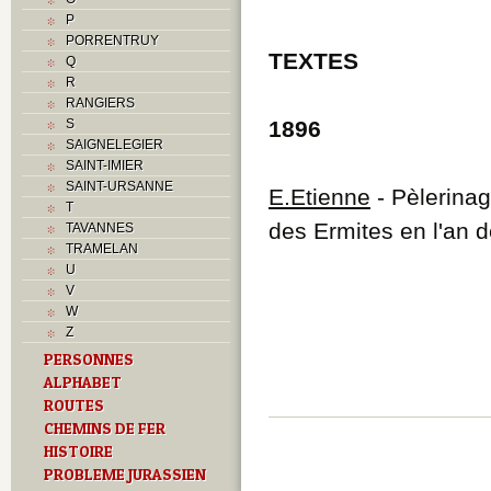
P
PORRENTRUY
TEXTES
Q
R
RANGIERS
S
1896
SAIGNELEGIER
SAINT-IMIER
SAINT-URSANNE
E.Etienne
- Pèlerinag
T
des Ermites en l'an 
TAVANNES
TRAMELAN
U
V
W
Z
PERSONNES
ALPHABET
ROUTES
CHEMINS DE FER
HISTOIRE
PROBLEME JURASSIEN