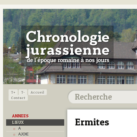
T+
T-
Accueil
Contact
ANNEES
Ermites
LIEUX
A
AJOIE