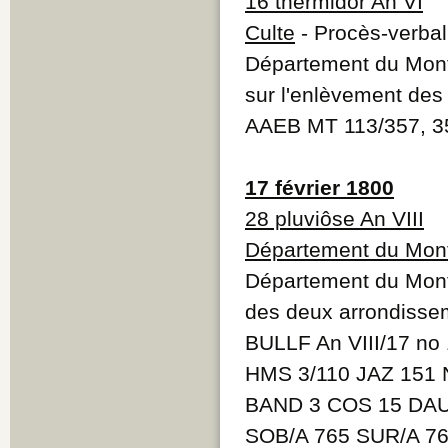
16 thermidor An VI
Culte
- Procès-verba
Département du Mont-
sur l'enlèvement des 
AAEB MT 113/357, 
17 février 1800
28 pluviôse An VIII
Département du Mont
Département du Mont-
des deux arrondisse
BULLF An VIII/17 no
HMS 3/110 JAZ 151 
BAND 3 COS 15 DAU
SOB/A 765 SUR/A 7