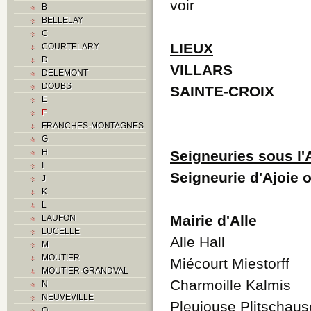
voir
B
BELLELAY
C
LIEUX
COURTELARY
D
VILLARS
DELEMONT
DOUBS
SAINTE-CROIX
E
F
FRANCHES-MONTAGNES
G
H
Seigneuries sous l
I
Seigneurie d'Ajoie 
J
K
L
Mairie d'Alle
LAUFON
LUCELLE
Alle Hall
M
MOUTIER
Miécourt Miestorff
MOUTIER-GRANDVAL
Charmoille Kalmis
N
NEUVEVILLE
Pleujouse Plitschau
O