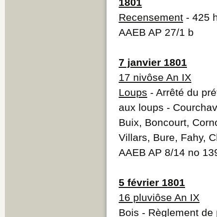
1801
Recensement
- 425 h
AAEB AP 27/1 b
7 janvier 1801
17 nivôse An IX
Loups
- Arrêté du pr
aux loups - Courchav
Buix, Boncourt, Corn
Villars, Bure, Fahy,
AAEB AP 8/14 no 13
5 février 1801
16 pluviôse An IX
Bois
- Règlement de 