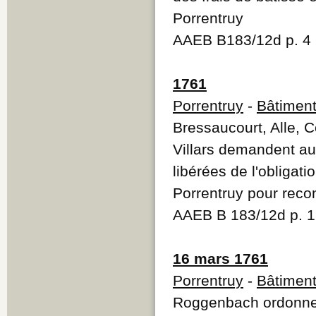
Porrentruy
AAEB B183/12d p. 4
1761
Porrentruy
-
Bâtiment
Bressaucourt, Alle, 
Villars demandent a
libérées de l'obligati
Porrentruy pour reco
AAEB B 183/12d p. 
16 mars 1761
Porrentruy
-
Bâtiment
Roggenbach ordonne