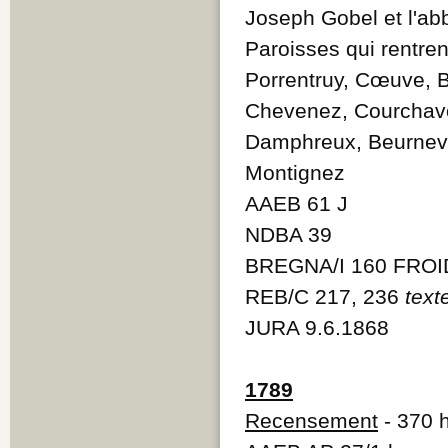
Joseph Gobel et l'abb
Paroisses qui rentren
Porrentruy, Cœuve, B
Chevenez, Courchavo
Damphreux, Beurnevés
Montignez
AAEB 61 J
NDBA 39
BREGNA/I 160 FROI
REB/C 217, 236
text
JURA 9.6.1868
1789
Recensement
- 370 h