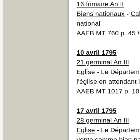
16 frimaire An II
Biens nationaux
-
Cal
national
AAEB MT 760 p. 45
10 avril 1795
21 germinal An III
Eglise
- Le Départeme
l'église en attendant
AAEB MT 1017 p. 10
17 avril 1795
28 germinal An III
Eglise
- Le Départeme
vente comme bien na