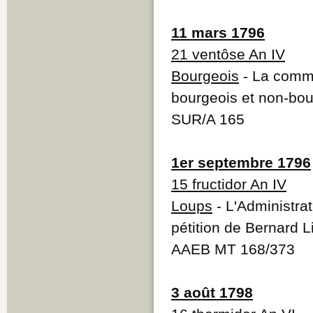
11 mars 1796
21 ventôse An IV
Bourgeois
- La commu
bourgeois et non-bou
SUR/A 165
1er septembre 1796
15 fructidor An IV
Loups
- L'Administra
pétition de Bernard 
AAEB MT 168/373
3 août 1798