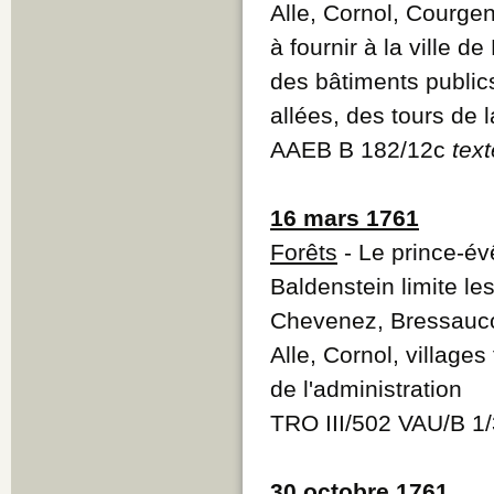
Alle, Cornol, Courgen
à fournir à la ville d
des bâtiments publics
allées, des tours de 
AAEB B 182/12c
text
16 mars 1761
Forêts
- Le prince-é
Baldenstein limite les
Chevenez, Bressaucou
Alle, Cornol, village
de l'administration
TRO III/502 VAU/B 1/
30 octobre 1761