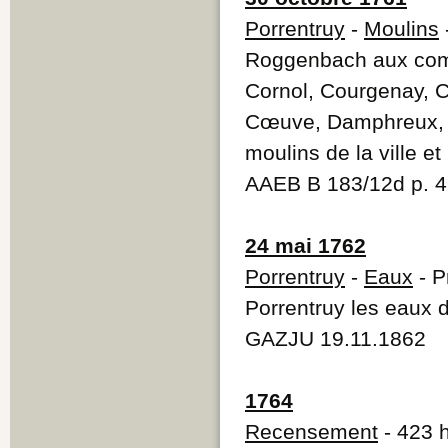
Porrentruy
-
Moulins
Roggenbach aux commu
Cornol, Courgenay, C
Cœuve, Damphreux, Lu
moulins de la ville e
AAEB B 183/12d p. 4
24 mai 1762
Porrentruy
-
Eaux
- P
Porrentruy les eaux 
GAZJU 19.11.1862
1764
Recensement
- 423 h