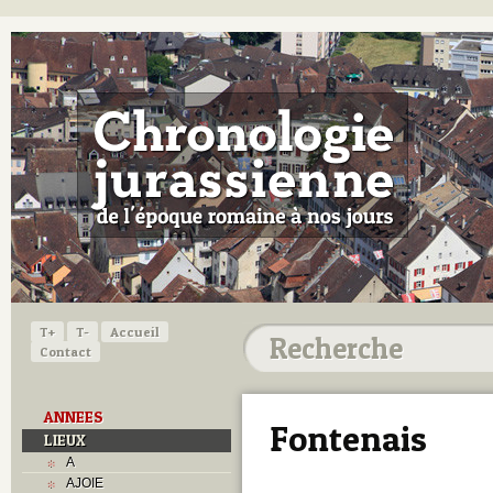
T+
T-
Accueil
Contact
ANNEES
Fontenais
LIEUX
A
AJOIE