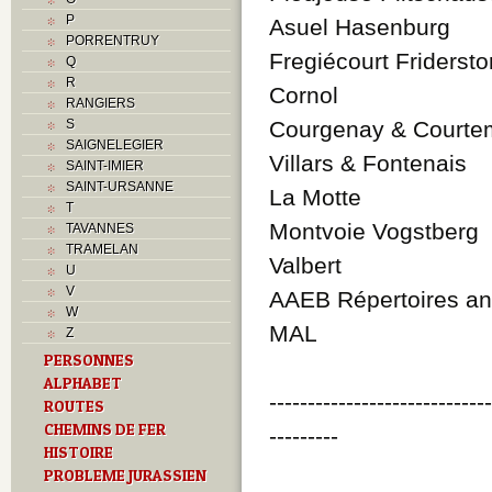
P
Asuel Hasenburg
PORRENTRUY
Fregiécourt Friderstor
Q
R
Cornol
RANGIERS
S
Courgenay & Courtem
SAIGNELEGIER
Villars & Fontenais
SAINT-IMIER
SAINT-URSANNE
La Motte
T
Montvoie Vogstberg
TAVANNES
TRAMELAN
Valbert
U
V
AAEB Répertoires anc
W
MAL
Z
PERSONNES
ALPHABET
----------------------------
ROUTES
CHEMINS DE FER
---------
HISTOIRE
PROBLEME JURASSIEN