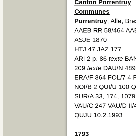
Canton Porrentruy
Communes
Porrentruy
, Alle, B
AAEB RR 58/464 AA
ASJE 1870
HTJ 47 JAZ 177
ARI 2 p. 86
texte
BAN
209
texte
DAU/N 48
ERA/F 364 FOL/7 4 
NOI/B 2 QUI/U 100 
SUR/A 33, 174, 107
VAU/C 247 VAU/D II
QUJU 10.2.1993
1793