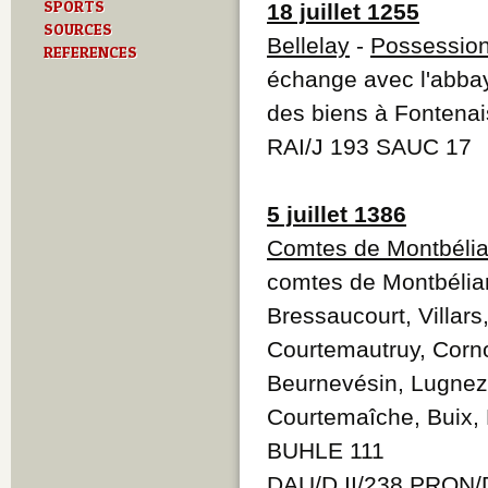
SPORTS
18 juillet 1255
SOURCES
Bellelay
-
Possessio
REFERENCES
échange avec l'abbay
des biens à Fontenais
RAI/J 193 SAUC 17
5 juillet 1386
Comtes de Montbélia
comtes de Montbéliard
Bressaucourt, Villars
Courtemautruy, Corno
Beurnevésin, Lugnez,
Courtemaîche, Buix, 
BUHLE 111
DAU/D II/238 PRON/