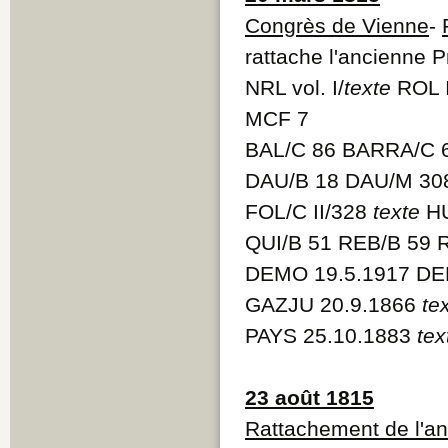
Congrès de Vienne
-
rattache l'ancienne 
NRL vol. I/
texte
ROL 
MCF 7
BAL/C 86 BARRA/C 6
DAU/B 18 DAU/M 3
FOL/C II/328
texte
HU
QUI/B 51 REB/B 59 
DEMO 19.5.1917 DE
GAZJU 20.9.1866
te
PAYS 25.10.1883
tex
23 août 1815
Rattachement de l'an