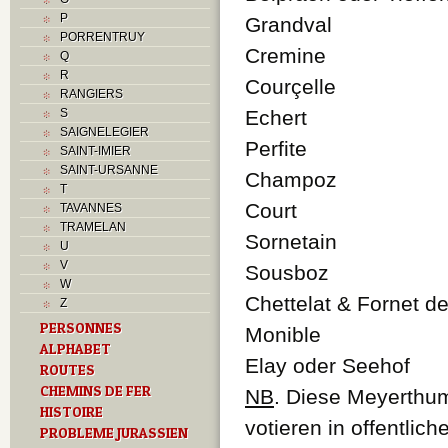
P
Grandval
PORRENTRUY
Cremine
Q
R
Courçelle
RANGIERS
S
Echert
SAIGNELEGIER
Perfite
SAINT-IMIER
SAINT-URSANNE
Champoz
T
Court
TAVANNES
TRAMELAN
Sornetain
U
V
Sousboz
W
Chettelat & Fornet d
Z
PERSONNES
Monible
ALPHABET
Elay oder Seehof
ROUTES
CHEMINS DE FER
NB
. Diese Meyerthu
HISTOIRE
votieren in offentlic
PROBLEME JURASSIEN