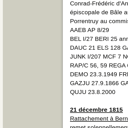
Conrad-Frédéric d'An
épiscopale de Bâle a
Porrentruy au commi
AAEB AP 8/29
BEL I/27 BERI 25 a
DAUC 21 ELS 128 GA
JUNK I/207 MCF 7 N
RAP/C 56, 59 REGA 
DEMO 23.3.1949 FR
GAZJU 27.9.1866 GA
QUJU 23.8.2000
21 décembre 1815
Rattachement à Ber
remet solennellement