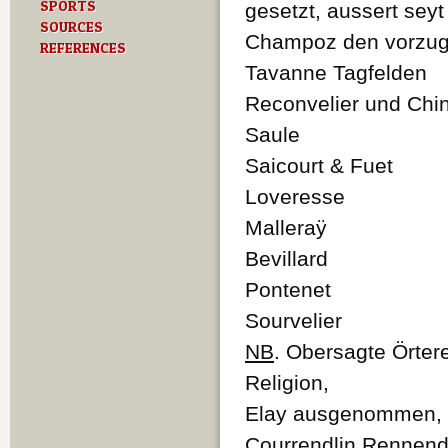
SPORTS
gesetzt, aussert seyt
SOURCES
Champoz den vorzug 
REFERENCES
Tavanne Tagfelden
Reconvelier und Chi
Saule
Saicourt & Fuet
Loveresse
Malleraÿ
Bevillard
Pontenet
Sourvelier
NB
. Obersagte Örter
Religion,
Elay ausgenommen, s
Courrendlin Rennend