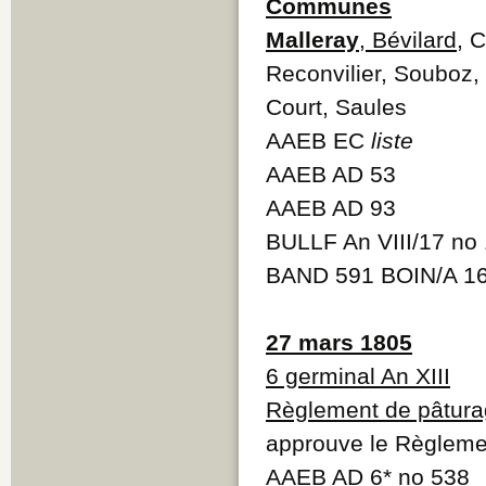
Communes
Malleray
, Bévilard
, 
Reconvilier, Souboz, 
Court, Saules
AAEB EC
liste
AAEB AD 53
AAEB AD 93
BULLF An VIII/17 no
BAND 591 BOIN/A 1
27 mars 1805
6 germinal An XIII
Règlement de pâtur
approuve le Règleme
AAEB AD 6* no 538