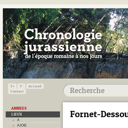
T+
T-
Accueil
Contact
ANNEES
Fornet-Dessou
LIEUX
A
AJOIE