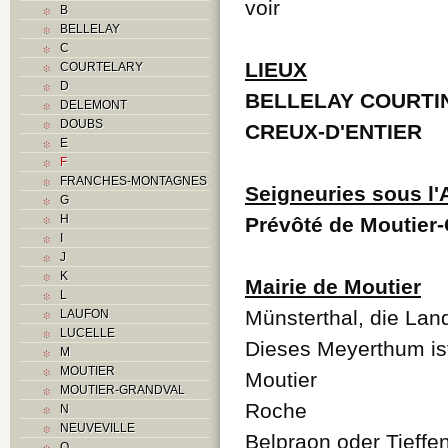
voir
B
BELLELAY
C
LIEUX
COURTELARY
D
BELLELAY COURTI
DELEMONT
DOUBS
CREUX-D'ENTIER
E
F
FRANCHES-MONTAGNES
Seigneuries sous l
G
H
Prévôté de Moutier
I
J
K
Mairie de Moutier
L
Münsterthal, die Lan
LAUFON
LUCELLE
Dieses Meyerthum ist
M
MOUTIER
Moutier
MOUTIER-GRANDVAL
Roche
N
NEUVEVILLE
Belpraon oder Tieffe
O