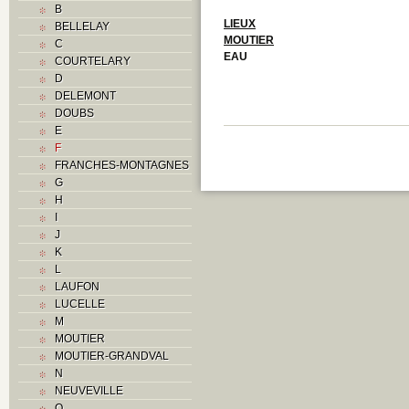
B
LIEUX
BELLELAY
MOUTIER
C
EAU
COURTELARY
D
DELEMONT
DOUBS
E
F
FRANCHES-MONTAGNES
G
H
I
J
K
L
LAUFON
LUCELLE
M
MOUTIER
MOUTIER-GRANDVAL
N
NEUVEVILLE
O