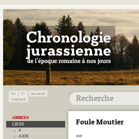
T+
T-
Accueil
Contact
ANNEES
Foule Moutier
LIEUX
A
voir
AJOIE