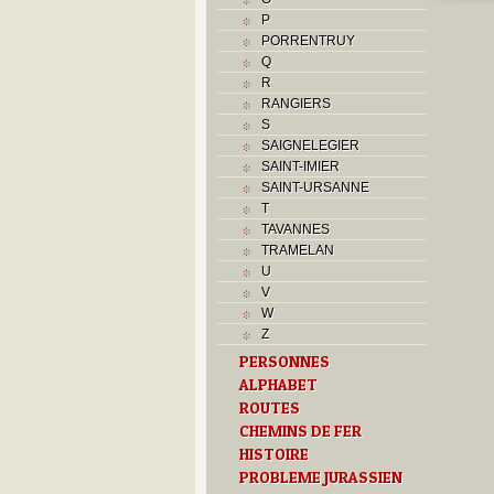
P
PORRENTRUY
Q
R
RANGIERS
S
SAIGNELEGIER
SAINT-IMIER
SAINT-URSANNE
T
TAVANNES
TRAMELAN
U
V
W
Z
PERSONNES
ALPHABET
ROUTES
CHEMINS DE FER
HISTOIRE
PROBLEME JURASSIEN