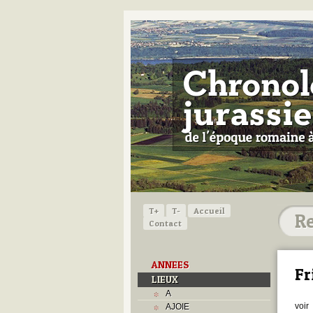
T+
T-
Accueil
Contact
ANNEES
Fr
LIEUX
A
voir
AJOIE