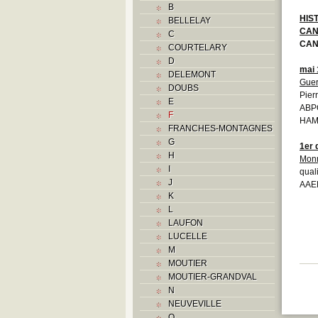
B
HIS
BELLELAY
CAN
C
CAN
COURTELARY
D
mai 
DELEMONT
Guer
DOUBS
Pier
E
ABPO
F
HAM
FRANCHES-MONTAGNES
G
1er
H
Mon
I
qual
J
AAEB
K
L
LAUFON
LUCELLE
M
MOUTIER
MOUTIER-GRANDVAL
N
NEUVEVILLE
O