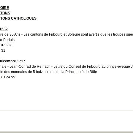
TOIRE
TONS
TONS CATHOLIQUES
1632
re de 30 Ans
- Les cantons de Fribourg et Soleure sont avertis que les troupes su
re-Pertuis
R II/28
 31
 décembre 1717
naie
-
Jean-Conrad de Reinach
- Lettre du Conseil de Fribourg au prince-évêque
ité des monnaies de 5 batz au coin de la Principauté de Bâle
 B 247/5