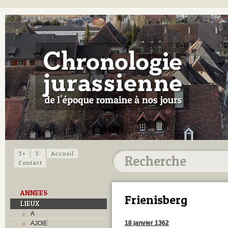
T+
T-
Accueil
Contact
ANNEES
Frienisberg
LIEUX
A
18 janvier 1362
AJOIE