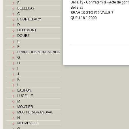
Bellelay
-
Confraternité
- Acte de conf
B
Bellelay
BELLELAY
BRAH 10 STO I/65 VAU/B 7
C
QUJU 18.1.2000
COURTELARY
D
DELEMONT
DOUBS
E
F
FRANCHES-MONTAGNES
G
H
I
J
K
L
LAUFON
LUCELLE
M
MOUTIER
MOUTIER-GRANDVAL
N
NEUVEVILLE
O