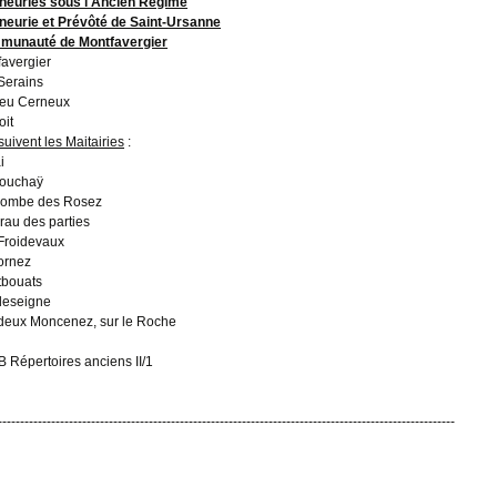
neuries sous l'Ancien Régime
neurie et Prévôté de Saint-Ursanne
munauté de Montfavergier
avergier
Serains
eu Cerneux
oit
suivent les Maitairies
:
i
ouchaÿ
Combe des Rosez
rau des parties
Froidevaux
ornez
bouats
deseigne
deux Moncenez, sur le Roche
 Répertoires anciens II/1
-------------------------------------------------------------------------------------------------------