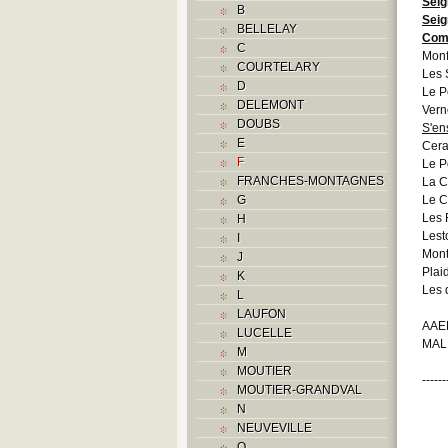
Seig
B
Seig
BELLELAY
Com
C
Monf
COURTELARY
Les 
D
Le P
DELEMONT
Vern
DOUBS
S'en
E
Cera
F
Le P
FRANCHES-MONTAGNES
La 
G
Le C
Les 
H
Lest
I
Mont
J
Plai
K
Les 
L
LAUFON
AAEB
LUCELLE
MAL
M
MOUTIER
------
MOUTIER-GRANDVAL
N
NEUVEVILLE
O