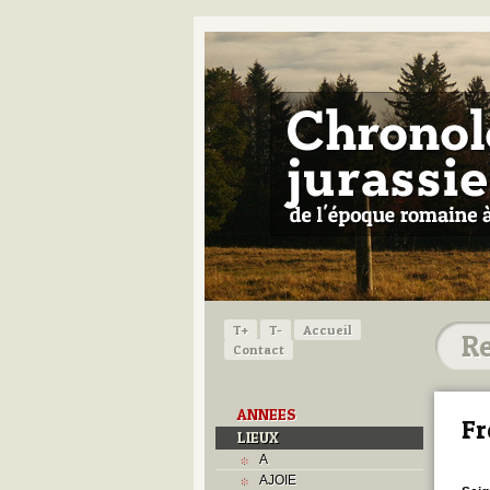
T+
T-
Accueil
Contact
ANNEES
Fr
LIEUX
A
AJOIE