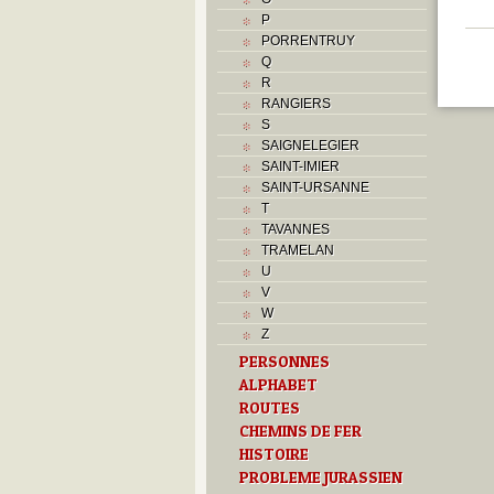
P
PORRENTRUY
Q
R
RANGIERS
S
SAIGNELEGIER
SAINT-IMIER
SAINT-URSANNE
T
TAVANNES
TRAMELAN
U
V
W
Z
PERSONNES
ALPHABET
ROUTES
CHEMINS DE FER
HISTOIRE
PROBLEME JURASSIEN