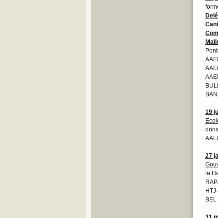
form
Delé
Cant
Com
Mall
Pont
AAE
AAE
AAE
BULL
BAND
19 j
Ecol
dona
AAEB
27 j
Gouv
la H
RAP
HTJ 
BEL
31 m