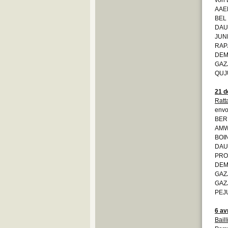
AAEB
BEL 
DAUC
JUNK
RAP/
DEMO
GAZJ
QUJU
21 
Ratt
envo
BERI
AMW 
BOIN
DAUC
PRO
DEM
GAZ
GAZ
PEJU
6 av
Bail