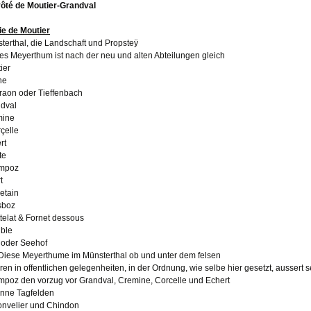
ôté de Moutier-Grandval
ie de Moutier
terthal, die Landschaft und Propsteÿ
es Meyerthum ist nach der neu und alten Abteilungen gleich
ier
he
raon oder Tieffenbach
dval
mine
çelle
rt
te
mpoz
t
etain
sboz
telat & Fornet dessous
ble
 oder Seehof
 Diese Meyerthume im Münsterthal ob und unter dem felsen
eren in offentlichen gelegenheiten, in der Ordnung, wie selbe hier gesetzt, aussert s
poz den vorzug vor Grandval, Cremine, Corcelle und Echert
nne Tagfelden
nvelier und Chindon