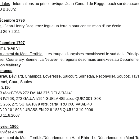
dales
- Informations au prince-évêque Jean-Conrad de Roggenbach sur des scan
 B 168/2
décembre 1796
e
- Jean-Henry Jacquerez lègue un terrain pour construction d'une école
 26.7.2011
décembre 1797
rimaire An VI
rtement du Mont-Terrible
- Les troupes françaises envahissent le sud de la Princip
ier, Courtelary, Bienne, La Neuveville, régions désormais annexées au Départemen
on Malleray
munes
eray
, Bévilard, Champoz, Loveresse, Saicourt, Sornetan, Reconvilier, Souboz, Tavan
enet, Court, Saules
 3/110
RB
récit
BES/A 272 DAU/M 275 DELA/RAI 41
 IV/268, 273 GAU/A II/194 GUELA 485
texte
QUI/Z 301, 308
C 266, 275 SUR/A 1079
liste, carte
TRO I/XC VAU/B 48
 20.10.1893 JURASSIEN 22.8.1835 QUJU 13.10.2006
 11.8.2007
évrier 1800
luviôse An VIII
rtement du Mont-Terrible/Département du Haut-Rhin
- Le Département du Mont-Terr