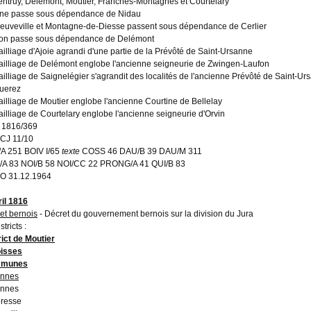
entruy, Delémont, Moutier, Franches-Montagnes et Courtelary
ne passe sous dépendance de Nidau
euveville et Montagne-de-Diesse passent sous dépendance de Cerlier
on passe sous dépendance de Delémont
ailliage d'Ajoie agrandi d'une partie de la Prévôté de Saint-Ursanne
ailliage de Delémont englobe l'ancienne seigneurie de Zwingen-Laufon
ailliage de Saignelégier s'agrandit des localités de l'ancienne Prévôté de Saint-Urs
uerez
ailliage de Moutier englobe l'ancienne Courtine de Bellelay
ailliage de Courtelary englobe l'ancienne seigneurie d'Orvin
 1816/369
CJ 11/10
A 251 BOIV I/65
texte
COSS 46 DAU/B 39 DAU/M 311
A 83 NOI/B 58 NOI/CC 22 PRONG/A 41 QUI/B 83
O 31.12.1964
ril 1816
et bernois
- Décret du gouvernement bernois sur la division du Jura
stricts :
rict de Moutier
isses
munes
annes
annes
resse