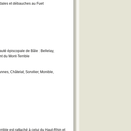
dales et débauches au Fuet
auté épiscopale de Bâle : Bellelay,
t du Mont-Terrible
nes, Châtelat, Sorvilier, Monible,
ible est rattaché à celui du Haut-Rhin et