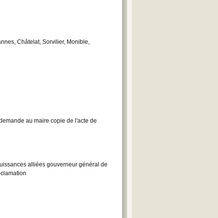
nes, Châtelat, Sorvilier, Monible,
demande au maire copie de l'acte de
uissances alliées gouverneur général de
oclamation