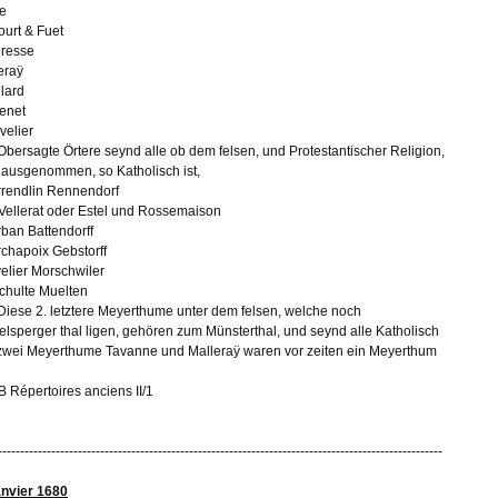
e
ourt & Fuet
resse
eraÿ
llard
enet
velier
 Obersagte Örtere seynd alle ob dem felsen, und Protestantischer Religion,
 ausgenommen, so Katholisch ist,
rendlin Rennendorf
Vellerat oder Estel und Rossemaison
ban Battendorff
chapoix Gebstorff
elier Morschwiler
chulte Muelten
 Diese 2. letztere Meyerthume unter dem felsen, welche noch
elsperger thal ligen, gehören zum Münsterthal, und seynd alle Katholisch
zwei Meyerthume Tavanne und Malleraÿ waren vor zeiten ein Meyerthum
 Répertoires anciens II/1
----------------------------------------------------------------------------------------------------
anvier 1680