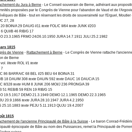
achement du Jura à Berne
- Le Conseil souverain de Berne, adhérant aux propositio
mnités proposées par le Congrès de Vienne pour l'abandon de Vaud et de l'Argovie
évêques de Bâle - tout en réservant les droits de souveraineté sur l'Erguel, Moutie
C 27, 28
20 BOIN/A 29 DAU/G I/11
texte
FOL/C II/64
texte
JUNK I/203
6 QUI/B 46 RIB/G 17
 23.3.1965 FRMO 24/26.10.1950 JURA 14.7.1911 JULI 25.2.1982
ars 1815
rès de Vienne
-
Rattachement à Berne
- Le Congrès de Vienne rattache l'ancienn
on de Berne
ol. I/
texte
ROL I/1
texte
 7
C 86 BARRA/C 68 BEL I/25 BEU 64 BOIN/A 31
/B 18 DAU/M 308
texte
DAU/N 592
texte
DAUC 16 DAUC/A 15
C II/328
texte
HUM 8 JUNK 206 MOI/J 236 PRONG/A 39
B 51 REB/B 59 REN 19 RIB/G 15
O 19.5.1917 DEMO 21.3.1949 DEMO 12.1.1965 DEMO 22.3.1965
JU 20.9.1866
texte
JURA 28.10.1947 JURA 4.2.1950
S 25.10.1883
texte
PEJU 5.11.1913 QUJU 19.4.2007
oût 1815
achement de l'ancienne Principauté de Bâle à la Suisse
- Le baron Conrad-Frédéric
cipauté épiscopale de Bâle au nom des Puissances, remet la Principauté de Porre
Escher suisse