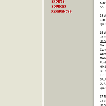
SPORTS
Scan
SOURCES
AAEB
REFERENCES
23 
Ecol
QUJU
15 
25 f
Dépa
Mout
Cant
Com
Mall
Pont
HMS
BE
FREN
SAU
JURA
QUJU
17 f
28 p
Dépa