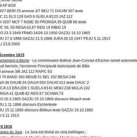
 AP 8/29
I/27 BERI 25 annexe 3/7 BEU 71 DAU/M 307
texte
 21 ELS 128 GAS 8 GUELA II/123 JAZ 112
 I/207 MCF 7 NOI/E 30 PRONG/A 39 QUI/B 66
texte
C 56, 59 REGA 63,67 REN 19 RIB/G 19
 23.3.1949 FRMO 24/26.10.1950 GAZJU 19.10.1865
U 27.9.1866 GAZJU 21.5.1868 JURA 28.10.1947 PEJU 5.11.1913
 23.8.2000
décembre 1815
achement à Berne
- Le commissaire fédéral Jean-Conrad d'Escher remet solennel
yé bernois, l'ancienne Principauté épiscopale de Bâle
 annexe 3/8 JAZ 112 RAP/C 63
76 BAND 393 BEG/B 51 BEL I/32 BES/A 248
/A 38 DAU/B 34 DAU/A 593 DAU/G I/12
texte
DAUC 2
/A 13 ERA 209 1 GUELA II/141 MOI/J 238 MUL/A 102
NG/A 41 QUI/B 82 REG 67 SCHWA 73
O 20.3.1965 GAZJU 25.10.1866
discours Mutach
texte
JU 1.11.1866
discours Escher
texte
JU 15.11.1866
discours Billieux
texte
GAZJU 19.10.1865
 5.11.1913
ril 1816
liages du Jura
- Le Jura est divisé en cinq bailliages :