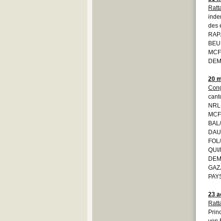
Ratt
inde
des 
RAP/
BEU 
MCF 
DEMO
20 m
Cong
cant
NRL v
MCF
BAL/
DAU
FOL/
QUI/
DEM
GAZ
PAY
23 a
Ratt
Prin
von 