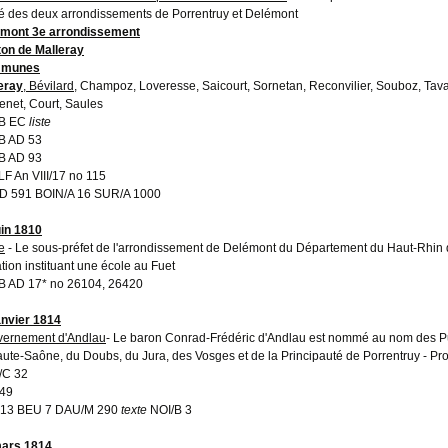
é des deux arrondissements de Porrentruy et Delémont
mont 3e arrondissement
on de Malleray
munes
eray
, Bévilard
, Champoz, Loveresse, Saicourt, Sornetan, Reconvilier, Souboz, Tavan
enet, Court, Saules
B EC
liste
B AD 53
B AD 93
F An VIII/17 no 115
 591 BOIN/A 16 SUR/A 1000
uin 1810
e
- Le sous-préfet de l'arrondissement de Delémont du Département du Haut-Rhin 
tion instituant une école au Fuet
 AD 17* no 26104, 26420
anvier 1814
ernement d'Andlau
- Le baron Conrad-Frédéric d'Andlau est nommé au nom des P
aute-Saône, du Doubs, du Jura, des Vosges et de la Principauté de Porrentruy - Pr
/C 32
49
 13 BEU 7 DAU/M 290
texte
NOI/B 3
ars 1814