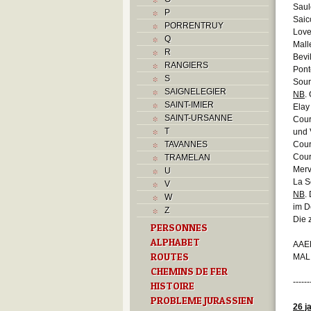
Saul
P
Saic
PORRENTRUY
Love
Q
Mall
R
Bevi
RANGIERS
Pont
S
Sour
SAIGNELEGIER
NB
.
SAINT-IMIER
Elay
SAINT-URSANNE
Cour
T
und 
TAVANNES
Cour
Cour
TRAMELAN
Merv
U
La S
V
NB
.
W
im D
Z
Die 
PERSONNES
ALPHABET
AAEB
ROUTES
MAL
CHEMINS DE FER
------
HISTOIRE
PROBLEME JURASSIEN
26 j