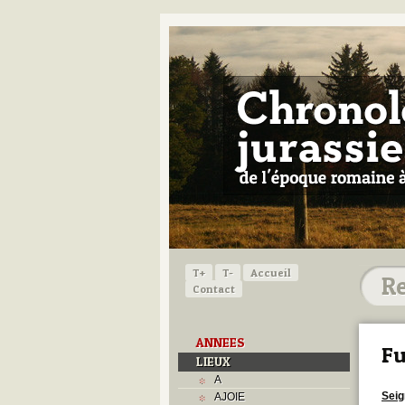
T+
T-
Accueil
Contact
ANNEES
Fu
LIEUX
A
Seig
AJOIE