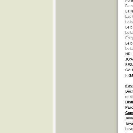
Porr
Bien
La N
Lauf
Le b
Le b
Le b
Epiq
Le b
Le b
NRL
JO/A
BES/
GAU/
FRM
6 av
Décr
en di
Dist
Paro
Com
Tav
Tav
Love