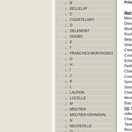
Prév
B
BELLELAY
Mair
C
Müns
COURTELARY
Dies
D
Mout
DELEMONT
Roc
DOUBS
Belp
E
Gran
F
Cre
FRANCHES-MONTAGNES
Cour
G
Eche
H
Perfi
I
Cha
J
Cour
K
Sorn
L
Sou
LAUFON
Chet
Moni
LUCELLE
Elay
M
NB
.
MOUTIER
voti
MOUTIER-GRANDVAL
Cham
N
Tava
NEUVEVILLE
Reco
O