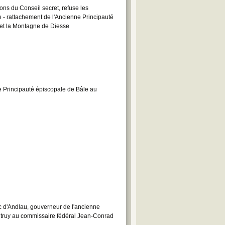
ns du Conseil secret, refuse les
 - rattachement de l'Ancienne Principauté
r et la Montagne de Diesse
e Principauté épiscopale de Bâle au
 d'Andlau, gouverneur de l'ancienne
ntruy au commissaire fédéral Jean-Conrad