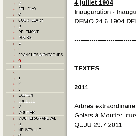
4 juillet 1904
B
BELLELAY
Inauguration
- Inaugu
C
DEMO 24.6.1904 DEM
COURTELARY
D
DELEMONT
DOUBS
----------------------------
E
------------
F
FRANCHES-MONTAGNES
G
H
TEXTES
I
J
K
2011
L
LAUFON
LUCELLE
Arbres extraordinaire
M
MOUTIER
Golats à Moutier, cue
MOUTIER-GRANDVAL
QUJU 29.7.2011
N
NEUVEVILLE
O