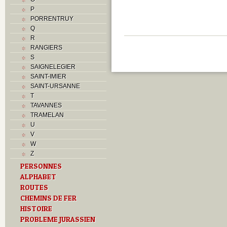
P
PORRENTRUY
Q
R
RANGIERS
S
SAIGNELEGIER
SAINT-IMIER
SAINT-URSANNE
T
TAVANNES
TRAMELAN
U
V
W
Z
PERSONNES
ALPHABET
ROUTES
CHEMINS DE FER
HISTOIRE
PROBLEME JURASSIEN