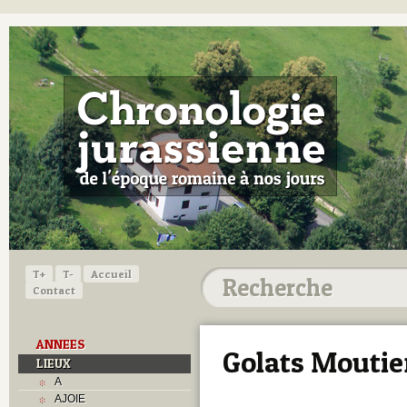
T+
T-
Accueil
Contact
ANNEES
Golats Moutie
LIEUX
A
AJOIE